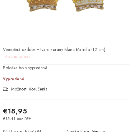
TEXTIL
KOZMETIKA
SEZÓNY
BLANC MARICLO´
Vianočná ozdoba v tvare koruny Blanc Mariclo (12 cm)
Viac informácií
DARČEKOVÉ POUKÁŽKY
Položka bola vypredaná…
VŠETKY PRODUKTY
Vypredané
Možnosti doručenia
ZNAČKY
€18,95
Ako nakupovať
Doprava a platba
Obchodné podmienky
Podmienky ochrany osobných údajov
€15,41 bez DPH
Jednotková cena:
Návod na údržbu nábytku
Reklamačný poriadok
Kód tovaru:
A38678A
Značka:
Blanc Mariclo