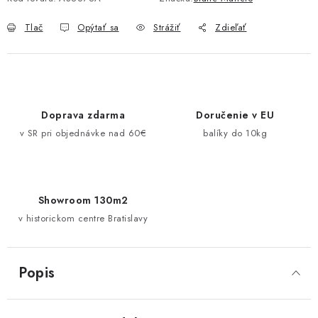
Pravidlá zliav a akcií
Katalógy
Moja objednávka
Tlač
Opýtať sa
Strážiť
Zdieľať
Doprava zdarma
Doručenie v EU
v SR pri objednávke nad 60€
balíky do 10kg
Showroom 130m2
v historickom centre Bratislavy
Popis