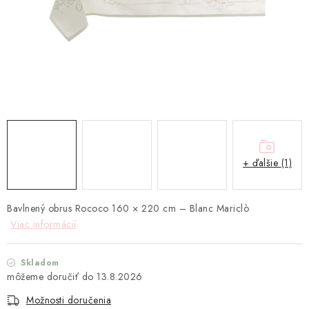
TEXTIL
KOZMETIKA
SEZÓNY
BLANC MARICLO´
DARČEKOVÉ POUKÁŽKY
+ ďalšie (1)
VŠETKY PRODUKTY
Bavlnený obrus Rococo 160 × 220 cm – Blanc Mariclò
ZNAČKY
Viac informácií
Ako nakupovať
Doprava a platba
Obchodné podmienky
Skladom
Podmienky ochrany osobných údajov
13.8.2026
Návod na údržbu nábytku
Reklamačný poriadok
Možnosti doručenia