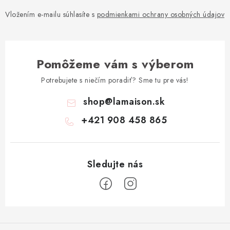
Vložením e-mailu súhlasíte s
podmienkami ochrany osobných údajov
Pomôžeme vám s výberom
Potrebujete s niečím poradiť? Sme tu pre vás!
shop
@
lamaison.sk
+421 908 458 865
Z
á