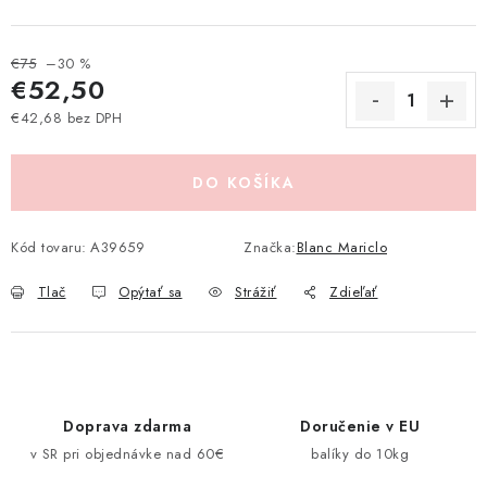
Pravidlá zliav a akcií
Katalógy
Moja objednávka
€75
–30 %
€52,50
€42,68 bez DPH
Jednotková cena:
DO KOŠÍKA
Kód tovaru:
A39659
Značka:
Blanc Mariclo
Tlač
Opýtať sa
Strážiť
Zdieľať
Doprava zdarma
Doručenie v EU
v SR pri objednávke nad 60€
balíky do 10kg