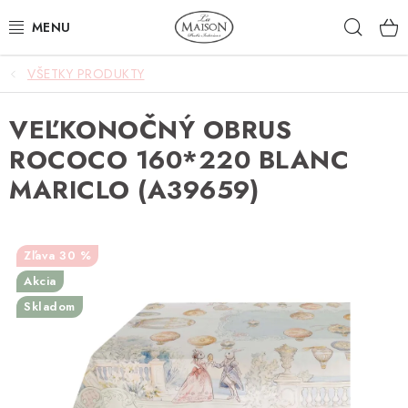
Prejsť
Hľad
na
obsah
VŠETKY PRODUKTY
NOVINKY
VEĽKONOČNÝ OBRUS
AKCIA
ROCOCO 160*220 BLANC
ZÁHRADA
MARICLO (A39659)
NÁBYTOK
30 %
SVIETIDLÁ
Akcia
Skladom
DOPLNKY
STOLOVANIE