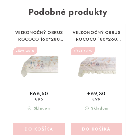
Podobné produkty
VEĽKONOČNÝ OBRUS
VEĽKONOČNÝ OBRUS
ROCOCO 160*280
ROCOCO 180*260
BLANC MARICLO
BLANC MARICLO
30 %
30 %
(A39660)
(A39662)
€66,50
€69,30
€95
€99
Skladom
Skladom
DO KOŠÍKA
DO KOŠÍKA