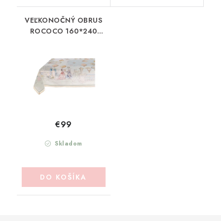
VEĽKONOČNÝ OBRUS
ROCOCO 160*240
BLANC MARICLO
(A39661)
€99
Skladom
DO KOŠÍKA