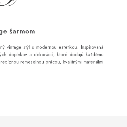
age šarmom
ý vintage štýl s modernou estetikou. Inšpirovaná
vých doplnkov a dekorácií, ktoré dodajú každému
precíznou remeselnou prácou, kvalitnými materiálmi