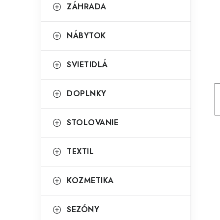
g
ZÁHRADA
ý
ó
p
r
NÁBYTOK
a
i
SVIETIDLÁ
e
n
e
DOPLNKY
l
STOLOVANIE
TEXTIL
KOZMETIKA
SEZÓNY