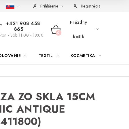
bu nábytku
Reklamačný poriadok
Pravidlá zliav a akcií
K
Prihlásenie
Registrácia
Prázdny
+421 908 458
865
NÁKUPNÝ
Pon - Sob 11:00 - 18:00
košík
KOŠÍK
OLOVANIE
TEXTIL
KOZMETIKA
SEZÓN
ZA ZO SKLA 15CM
IC ANTIQUE
7411800)