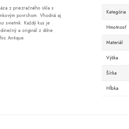
áza z priezračného skla s
Kategória
lnkovým povrchom. Vhodná aj
ko svietnik. Každý kus je
Hmotnosť
edinečný a originál z dilne
hic Antique.
Materiál
Výška
Šírka
Hĺbka