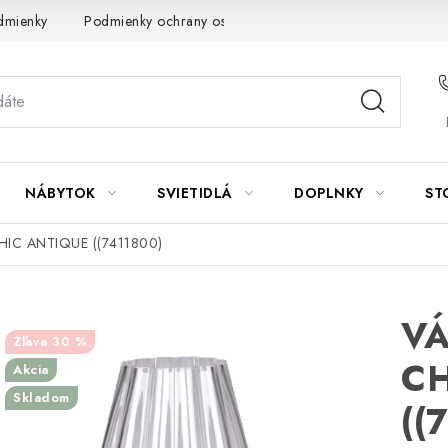
dmienky
Podmienky ochrany osobných údajov
Návod na údrž
NÁBYTOK
SVIETIDLÁ
DOPLNKY
ST
IC ANTIQUE ((7411800)
VÁ
30 %
CH
Akcia
Skladom
((