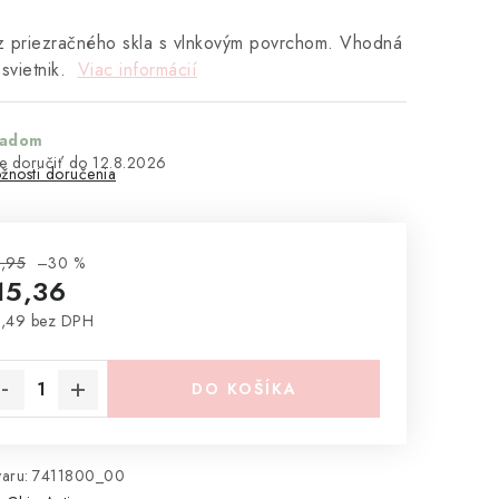
z priezračného skla s vlnkovým povrchom. Vhodná
 svietnik.
Viac informácií
ladom
12.8.2026
žnosti doručenia
,95
–30 %
15,36
,49 bez DPH
notková cena:
DO KOŠÍKA
aru:
7411800_00