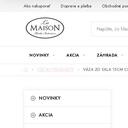
Prejsť
Ako nakupovať
Doprava a platba
Obchodné po
na
obsah
NOVINKY
AKCIA
ZÁHRADA
Domov
VŠETKY PRODUKTY
VÁZA ZO SKLA 15CM CH
B
K
Preskočiť
NOVINKY
kategórie
a
o
t
č
AKCIA
e
n