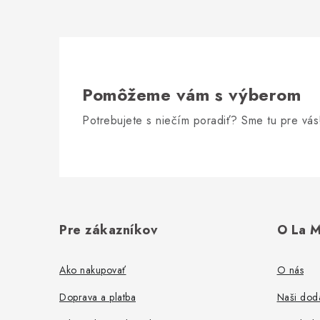
Pomôžeme vám s výberom
Potrebujete s niečím poradiť? Sme tu pre vás
Z
á
Pre zákazníkov
O La M
p
ä
Ako nakupovať
O nás
t
Doprava a platba
Naši dodá