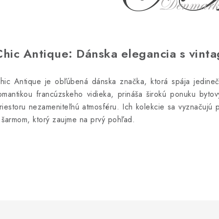
Chic Antique: Dánska elegancia s vint
hic Antique je obľúbená dánska značka, ktorá spája jedinečn
omantikou francúzskeho vidieka, prináša širokú ponuku byto
riestoru nezameniteľnú atmosféru. Ich kolekcie sa vyznačujú 
 šarmom, ktorý zaujme na prvý pohľad.