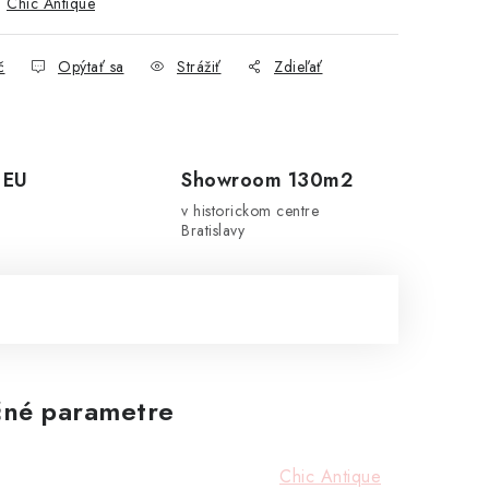
:
Chic Antique
č
Opýtať sa
Strážiť
Zdieľať
 EU
Showroom 130m2
v historickom centre
Bratislavy
né parametre
Chic Antique