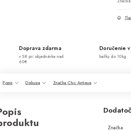
Značka
Tla
Doprava zdarma
Doručenie v
v SR pri objednávke nad
balíky do 10kg
60€
Popis
Diskusia
Značka Chic Antique
Popis
Dodatoč
produktu
Značka