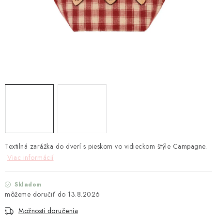
TEXTIL
KOZMETIKA
SEZÓNY
BLANC MARICLO´
DARČEKOVÉ POUKÁŽKY
VŠETKY PRODUKTY
Textilná zarážka do dverí s pieskom vo vidieckom štýle Campagne.
ZNAČKY
Viac informácií
Ako nakupovať
Doprava a platba
Obchodné podmienky
Skladom
Podmienky ochrany osobných údajov
13.8.2026
Návod na údržbu nábytku
Reklamačný poriadok
Možnosti doručenia