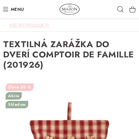
Prejsť
Hľad
na
obsah
VŠETKY PRODUKTY
NOVINKY
TEXTILNÁ ZARÁŽKA DO
AKCIA
DVERÍ COMPTOIR DE FAMILLE
ZÁHRADA
(201926)
NÁBYTOK
50 %
SVIETIDLÁ
Akcia
Skladom
DOPLNKY
STOLOVANIE