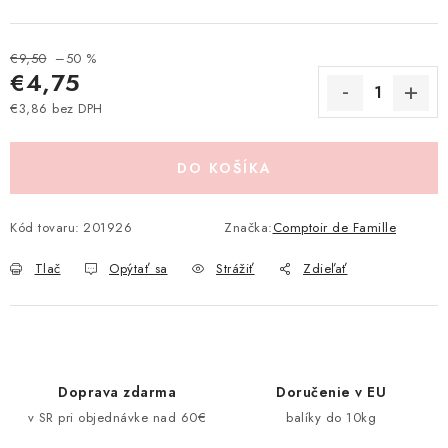
Pravidlá zliav a akcií
Katalógy
Moja objednávka
€9,50
–50 %
€4,75
€3,86 bez DPH
Jednotková cena:
DO KOŠÍKA
Kód tovaru:
201926
Značka:
Comptoir de Famille
Tlač
Opýtať sa
Strážiť
Zdieľať
Doprava zdarma
Doručenie v EU
v SR pri objednávke nad 60€
balíky do 10kg