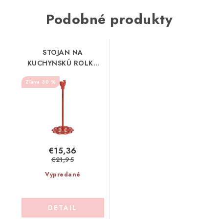
Podobné produkty
STOJAN NA
KUCHYNSKÚ ROLKU
COMPTOIR DE FAMILLE
30 %
(200941)
€15,36
€21,95
Vypredané
DETAIL