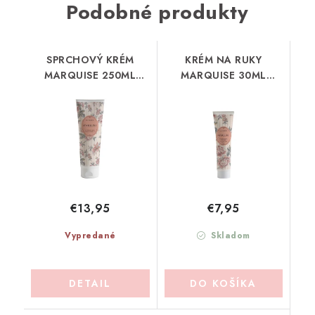
Podobné produkty
SPRCHOVÝ KRÉM
KRÉM NA RUKY
MARQUISE 250ML
MARQUISE 30ML
MATHILDE-M (GDMA2)
MATHILDE-M (BMVMA)
€13,95
€7,95
Vypredané
Skladom
DETAIL
DO KOŠÍKA