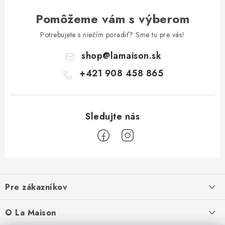
Pomôžeme vám s výberom
Potrebujete s niečím poradiť? Sme tu pre vás!
shop
@
lamaison.sk
+421 908 458 865
Z
á
Pre zákazníkov
p
ä
Ako nakupovať
O La Maison
t