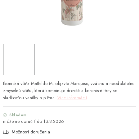
TEXTIL
KOZMETIKA
SEZÓNY
BLANC MARICLO´
DARČEKOVÉ POUKÁŽKY
VŠETKY PRODUKTY
Ikonická vôňa Mathilde M, objavte Marquise, vzácnu a neodolateľne
zmyselnú vôňu, ktorá kombinuje drevité a korenisté tóny so
ZNAČKY
sladkosťou vanilky a pižma.
Viac informácií
Ako nakupovať
Doprava a platba
Obchodné podmienky
Skladom
13.8.2026
Podmienky ochrany osobných údajov
Možnosti doručenia
Návod na údržbu nábytku
Reklamačný poriadok