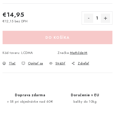
Pravidlá zliav a akcií
Katalógy
Moja objednávka
€14,95
€12,15 bez DPH
Jednotková cena:
DO KOŠÍKA
Kód tovaru:
LCDMA
Značka:
Mathilde-M
Tlač
Opýtať sa
Strážiť
Zdieľať
Doprava zdarma
Doručenie v EU
v SR pri objednávke nad 60€
balíky do 10kg