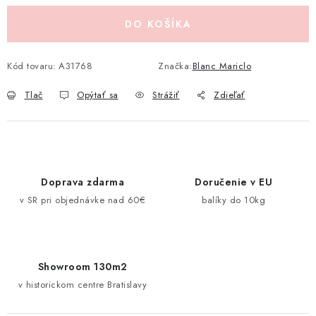
Pravidlá zliav a akcií
Katalógy
Moja objednávka
DO KOŠÍKA
Kód tovaru:
A31768
Značka:
Blanc Mariclo
Tlač
Opýtať sa
Strážiť
Zdieľať
Doprava zdarma
Doručenie v EU
v SR pri objednávke nad 60€
balíky do 10kg
Showroom 130m2
v historickom centre Bratislavy