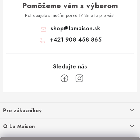
Pomôžeme vám s výberom
Potrebujete s niečím poradiť? Sme tu pre vás!
shop
@
lamaison.sk
+421 908 458 865
Z
á
Pre zákazníkov
p
ä
Ako nakupovať
O La Maison
t
Doprava a platba
i
O nás