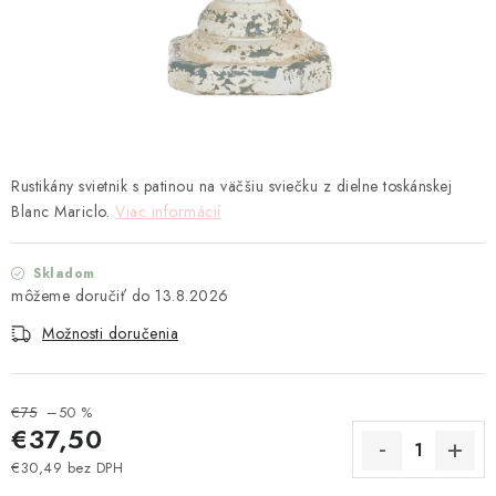
TEXTIL
KOZMETIKA
SEZÓNY
BLANC MARICLO´
Rustikány svietnik s patinou na väčšiu sviečku z dielne toskánskej
Blanc Mariclo.
Viac informácií
DARČEKOVÉ POUKÁŽKY
Skladom
VŠETKY PRODUKTY
13.8.2026
Možnosti doručenia
ZNAČKY
Ako nakupovať
Doprava a platba
Obchodné podmienky
€75
–50 %
€37,50
Podmienky ochrany osobných údajov
€30,49 bez DPH
Návod na údržbu nábytku
Reklamačný poriadok
Jednotková cena: