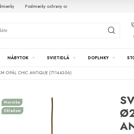
dmienky
Podmienky ochrany osobných údajov
Návod na údrž
NÁBYTOK
SVIETIDLÁ
DOPLNKY
ST
CM OPÁL CHIC ANTIQUE (71144306)
SV
Novinka
Ø2
Skladom
AN