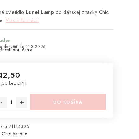
é svietidlo
Lunel Lamp
od dánskej značky
Chic
e.
Viac informácií
ladom
11.8.2026
žnosti doručenia
42,50
4,55 bez DPH
notková cena:
DO KOŠÍKA
aru:
71144306
:
Chic Antique