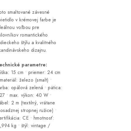
oto smaltované závesné
vietidlo v krémovej farbe je
deálnou voľbou pre
ilovníkov romantického
idieckeho štýlu a kvalitného
kandinávskeho dizajnu.
echnické parametre:
ýška: 15 cm • priemer: 24 cm
 materiál: železo (smalt) •
arba: opálová zelená • pätica:
27 • max. výkon: 40 W •
ábel: 2 m (textilný, vrátane
osadznej stropnej ružice) •
ertifikácia: CE • hmotnosť:
,994 kg • štýl: vintage /