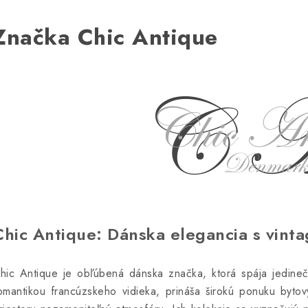
Značka Chic Antique
Chic Antique: Dánska elegancia s vint
hic Antique je obľúbená dánska značka, ktorá spája jedinečn
omantikou francúzskeho vidieka, prináša širokú ponuku byto