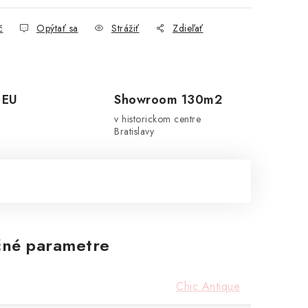
č
Opýtať sa
Strážiť
Zdieľať
 EU
Showroom 130m2
v historickom centre
Bratislavy
né parametre
Chic Antique