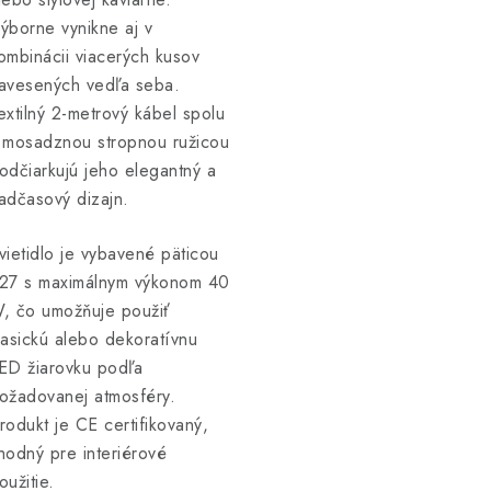
ýborne vynikne aj v
ombinácii viacerých kusov
avesených vedľa seba.
extilný 2-metrový kábel spolu
 mosadznou stropnou ružicou
odčiarkujú jeho elegantný a
adčasový dizajn.
vietidlo je vybavené päticou
27 s maximálnym výkonom 40
, čo umožňuje použiť
lasickú alebo dekoratívnu
ED žiarovku podľa
ožadovanej atmosféry.
rodukt je CE certifikovaný,
hodný pre interiérové
oužitie.