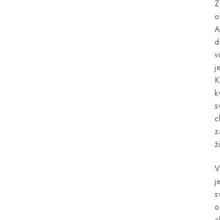
Z
o
A
d
v
j
K
k
s
c
z
ž
V
j
s
o
a