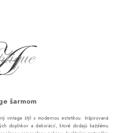
age šarmom
ý vintage štýl s modernou estetikou. Inšpirovaná
vých doplnkov a dekorácií, ktoré dodajú každému