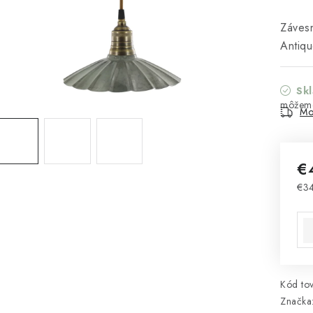
Závesn
Antiqu
Sk
Mo
€
€3
Jed
Kód tov
Značka