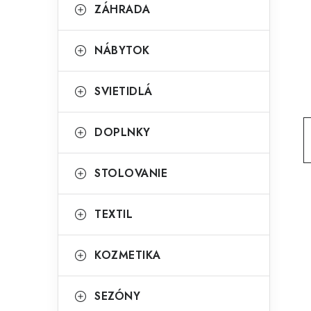
g
ZÁHRADA
ý
ó
p
r
NÁBYTOK
a
i
SVIETIDLÁ
e
n
e
DOPLNKY
l
STOLOVANIE
TEXTIL
KOZMETIKA
SEZÓNY