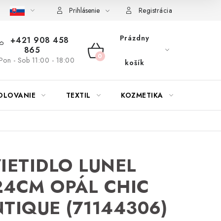
bu nábytku
Reklamačný poriadok
Pravidlá zliav a akcií
K
Prihlásenie
Registrácia
Prázdny
+421 908 458
865
NÁKUPNÝ
Pon - Sob 11:00 - 18:00
košík
KOŠÍK
OLOVANIE
TEXTIL
KOZMETIKA
SEZÓN
IETIDLO LUNEL
4CM OPÁL CHIC
TIQUE (71144306)