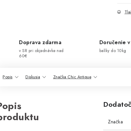
Tla
Doprava zdarma
Doručenie v
v SR pri objednávke nad
balíky do 10kg
60€
Popis
Diskusia
Značka Chic Antique
Popis
Dodatoč
produktu
Značka