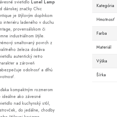
ávesné svietidlo
Lunel Lamp
Kategória
d dánskej značky
Chic
ntique
je štýlovým doplnkom
Hmotnosť
o interiéru ladeného v duchu
intage, provensálskom či
Farba
emne industriálnom štýle.
rémový smaltovaný povrch z
Materiál
valitného železa dodáva
vietidlu autentický retro
Výška
harakter a zároveň
abezpečuje odolnosť a dlhú
Šírka
ivotnosť.
ďaka kompaktným rozmerom
e ideálne ako závesné
vietidlo nad kuchynský stôl,
strovček, do jedálne, chodby
lebo štýlovej kaviarne.