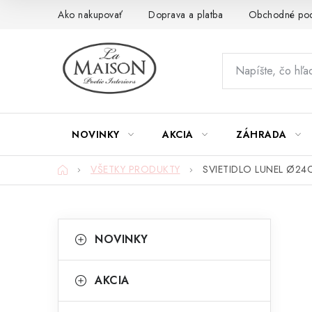
Prejsť
Ako nakupovať
Doprava a platba
Obchodné po
na
obsah
NOVINKY
AKCIA
ZÁHRADA
Domov
VŠETKY PRODUKTY
SVIETIDLO LUNEL Ø24
B
K
Preskočiť
NOVINKY
kategórie
a
o
t
č
AKCIA
e
n