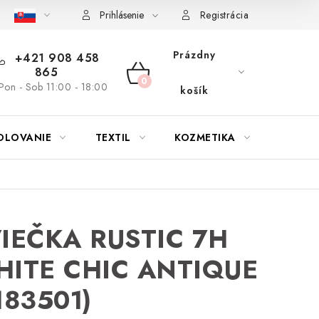
bu nábytku
Reklamačný poriadok
Pravidlá zliav a akcií
K
Prihlásenie
Registrácia
Prázdny
+421 908 458
865
NÁKUPNÝ
Pon - Sob 11:00 - 18:00
košík
KOŠÍK
OLOVANIE
TEXTIL
KOZMETIKA
SEZÓN
IEČKA RUSTIC 7H
ITE CHIC ANTIQUE
183501)