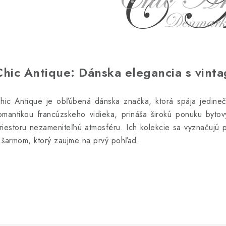
Chic Antique: Dánska elegancia s vint
hic Antique je obľúbená dánska značka, ktorá spája jedinečn
omantikou francúzskeho vidieka, prináša širokú ponuku byto
riestoru nezameniteľnú atmosféru. Ich kolekcie sa vyznačujú 
 šarmom, ktorý zaujme na prvý pohľad.