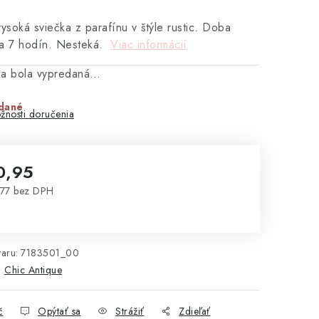
vysoká sviečka z parafínu v štýle rustic. Doba
ia 7 hodín. Nesteká.
Viac informácií
ka bola vypredaná…
dané
žnosti doručenia
0,95
77 bez DPH
notková cena:
aru:
7183501_00
:
Chic Antique
č
Opýtať sa
Strážiť
Zdieľať