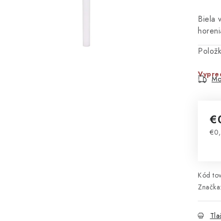
Biela 
horen
Polož
Vypre
Mo
€
€0,
Jed
Kód tov
Značka
Tla