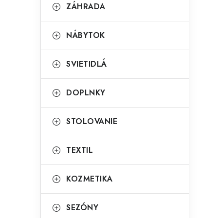
g
ZÁHRADA
ý
ó
p
r
NÁBYTOK
a
i
SVIETIDLÁ
e
n
e
DOPLNKY
l
STOLOVANIE
TEXTIL
KOZMETIKA
SEZÓNY