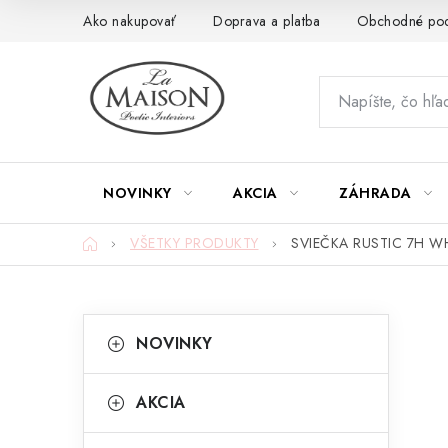
Prejsť
Ako nakupovať
Doprava a platba
Obchodné po
na
obsah
NOVINKY
AKCIA
ZÁHRADA
Domov
VŠETKY PRODUKTY
SVIEČKA RUSTIC 7H WH
B
K
Preskočiť
NOVINKY
kategórie
a
o
t
č
AKCIA
e
n