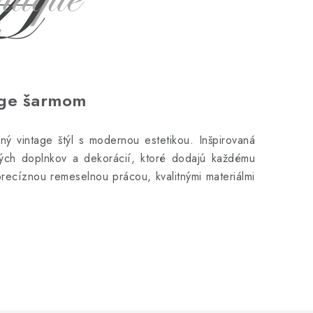
age šarmom
ý vintage štýl s modernou estetikou. Inšpirovaná
vých doplnkov a dekorácií, ktoré dodajú každému
precíznou remeselnou prácou, kvalitnými materiálmi