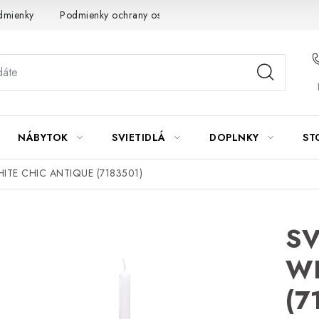
dmienky
Podmienky ochrany osobných údajov
Návod na údrž
NÁBYTOK
SVIETIDLÁ
DOPLNKY
ST
ITE CHIC ANTIQUE (7183501)
SV
WH
(7