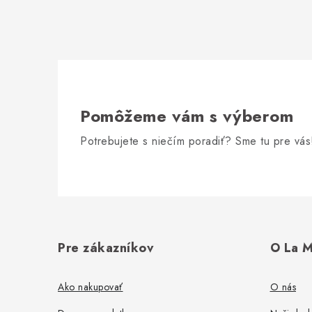
Pomôžeme vám s výberom
Potrebujete s niečím poradiť? Sme tu pre vás
Z
á
Pre zákazníkov
O La M
p
ä
Ako nakupovať
O nás