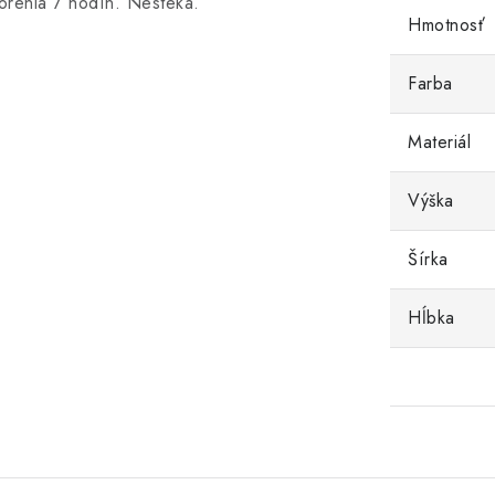
orenia 7 hodín. Nesteká.
Hmotnosť
Farba
Materiál
Výška
Šírka
Hĺbka