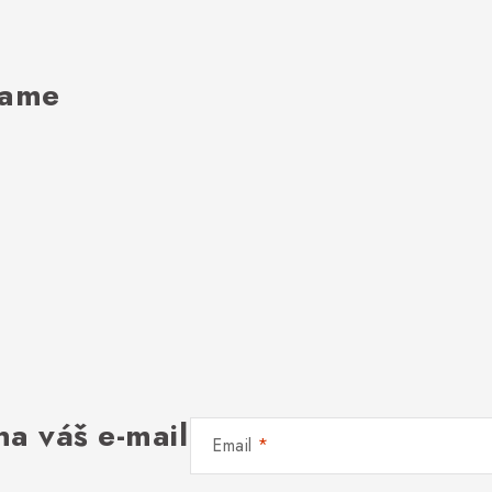
rame
na váš e-mail
Email