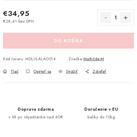
Pravidlá zliav a akcií
Katalógy
Moja objednávka
€34,95
€28,41 bez DPH
Jednotková cena:
DO KOŠÍKA
Kód tovaru:
MDLULALA0014
Značka:
Mathilde-M
Tlač
Opýtať sa
Strážiť
Zdieľať
Doprava zdarma
Doručenie v EU
v SR pri objednávke nad 60€
balíky do 10kg