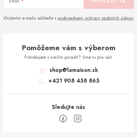
Email
PRIHLÁSIŤ SA
Vložením e-mailu súhlasíte s
podmienkami ochrany osobných údajov
Pomôžeme vám s výberom
Potrebujete s niečím poradiť? Sme tu pre vás!
shop
@
lamaison.sk
+421 908 458 865
Z