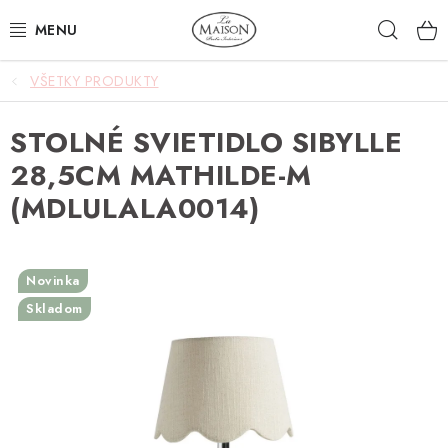
Prejsť
Hľad
na
obsah
VŠETKY PRODUKTY
NOVINKY
STOLNÉ SVIETIDLO SIBYLLE
AKCIA
28,5CM MATHILDE-M
ZÁHRADA
(MDLULALA0014)
NÁBYTOK
Novinka
SVIETIDLÁ
Skladom
DOPLNKY
STOLOVANIE