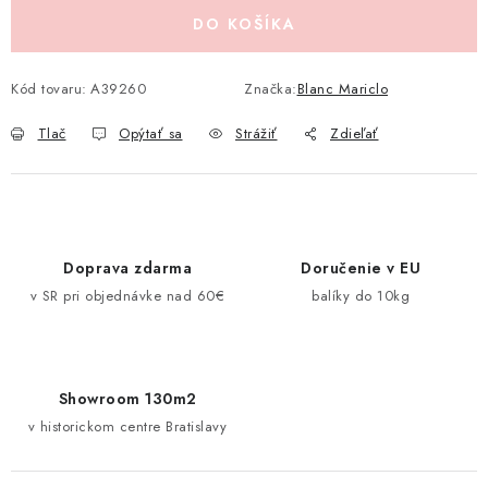
Pravidlá zliav a akcií
Katalógy
Moja objednávka
DO KOŠÍKA
Kód tovaru:
A39260
Značka:
Blanc Mariclo
Tlač
Opýtať sa
Strážiť
Zdieľať
Doprava zdarma
Doručenie v EU
v SR pri objednávke nad 60€
balíky do 10kg
Showroom 130m2
v historickom centre Bratislavy