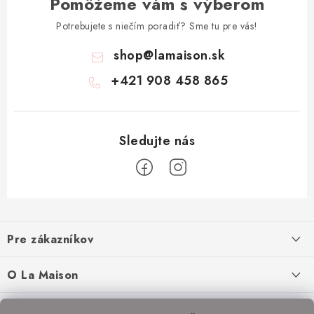
Pomôžeme vám s výberom
Potrebujete s niečím poradiť? Sme tu pre vás!
shop
@
lamaison.sk
+421 908 458 865
Z
á
Pre zákazníkov
p
ä
Ako nakupovať
O La Maison
t
Doprava a platba
i
O nás
Inšpirácie