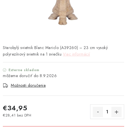
TEXTIL
KOZMETIKA
SEZÓNY
BLANC MARICLO´
Starobylý svietnik Blanc Mariclo (
A39260
) – 23 cm vysoký
polyrezínový svietnik na 1 sviečku
Viac informácií
DARČEKOVÉ POUKÁŽKY
Externe skladom
VŠETKY PRODUKTY
8.9.2026
Možnosti doručenia
ZNAČKY
Ako nakupovať
Doprava a platba
Obchodné podmienky
€34,95
Podmienky ochrany osobných údajov
€28,41 bez DPH
Jednotková cena:
Návod na údržbu nábytku
Reklamačný poriadok