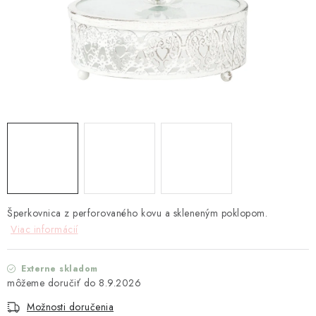
TEXTIL
KOZMETIKA
SEZÓNY
BLANC MARICLO´
DARČEKOVÉ POUKÁŽKY
VŠETKY PRODUKTY
Šperkovnica z perforovaného kovu a skleneným poklopom.
ZNAČKY
Viac informácií
Ako nakupovať
Doprava a platba
Obchodné podmienky
Externe skladom
Podmienky ochrany osobných údajov
8.9.2026
Návod na údržbu nábytku
Reklamačný poriadok
Možnosti doručenia