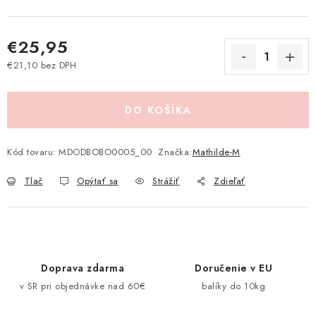
Pravidlá zliav a akcií
Katalógy
Moja objednávka
€25,95
€21,10 bez DPH
Jednotková cena:
DO KOŠÍKA
Kód tovaru:
MDODBOBO0005_00
Značka:
Mathilde-M
Tlač
Opýtať sa
Strážiť
Zdieľať
Doprava zdarma
Doručenie v EU
v SR pri objednávke nad 60€
balíky do 10kg