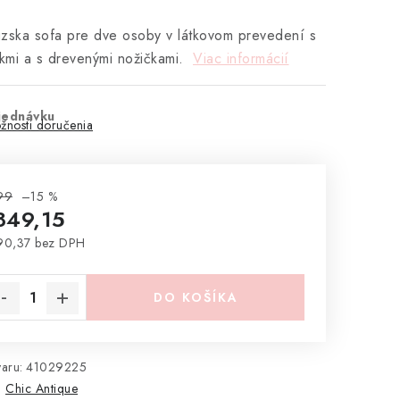
zska sofa pre dve osoby v látkovom prevedení s
mi a s drevenými nožičkami.
Viac informácií
jednávku
žnosti doručenia
99
–15 %
849,15
90,37 bez DPH
notková cena:
DO KOŠÍKA
aru:
41029225
:
Chic Antique