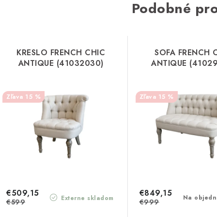
Podobné pr
KRESLO FRENCH CHIC
SOFA FRENCH 
ANTIQUE (41032030)
ANTIQUE (4102
15 %
15 %
€509,15
€849,15
Na objedn
Externe skladom
€599
€999