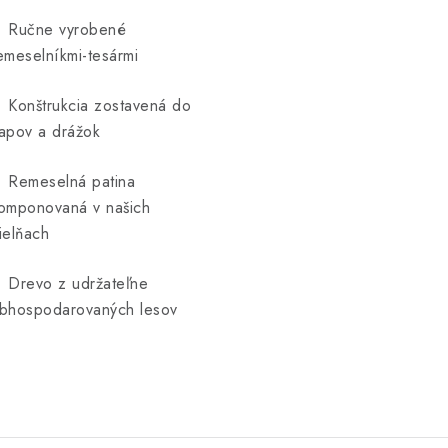
 Ručne vyrobené
emeselníkmi-tesármi
 Konštrukcia zostavená do
apov a drážok
 Remeselná patina
omponovaná v našich
ielňach
 Drevo z udržateľne
bhospodarovaných lesov