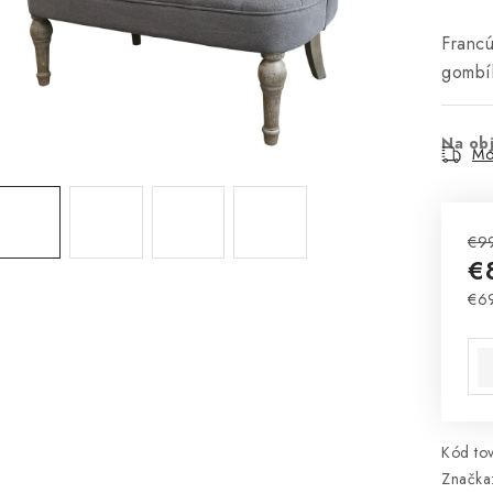
Francú
gombík
Na ob
Mo
€9
€
€6
Jed
Kód tov
Značka