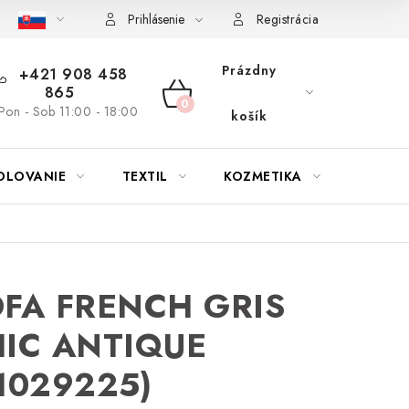
bu nábytku
Reklamačný poriadok
Pravidlá zliav a akcií
K
Prihlásenie
Registrácia
Prázdny
+421 908 458
865
NÁKUPNÝ
Pon - Sob 11:00 - 18:00
košík
KOŠÍK
OLOVANIE
TEXTIL
KOZMETIKA
SEZÓN
FA FRENCH GRIS
IC ANTIQUE
1029225)