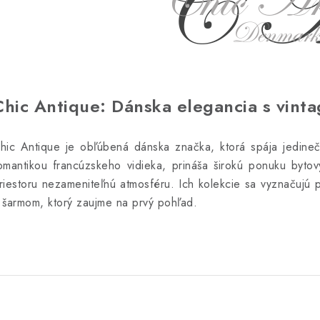
Chic Antique: Dánska elegancia s vint
hic Antique je obľúbená dánska značka, ktorá spája jedinečn
omantikou francúzskeho vidieka, prináša širokú ponuku byto
riestoru nezameniteľnú atmosféru. Ich kolekcie sa vyznačujú 
 šarmom, ktorý zaujme na prvý pohľad.