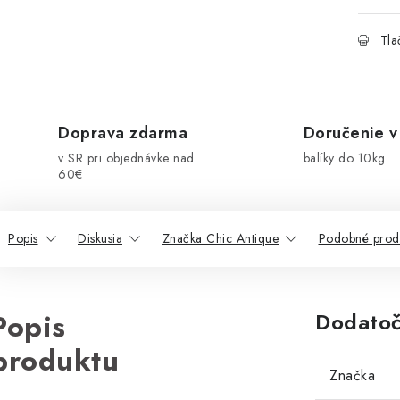
Tla
Doprava zdarma
Doručenie v
v SR pri objednávke nad
balíky do 10kg
60€
Popis
Diskusia
Značka Chic Antique
Podobné prod
Popis
Dodatoč
produktu
Značka