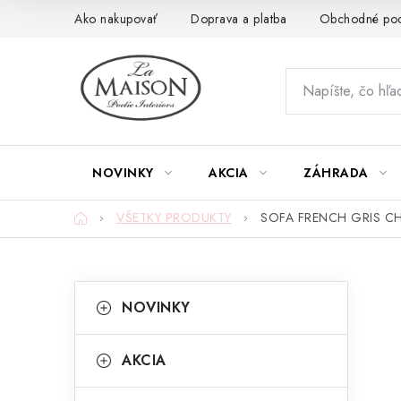
Prejsť
Ako nakupovať
Doprava a platba
Obchodné po
na
obsah
NOVINKY
AKCIA
ZÁHRADA
Domov
VŠETKY PRODUKTY
SOFA FRENCH GRIS CH
B
K
Preskočiť
NOVINKY
kategórie
a
o
t
č
AKCIA
e
n