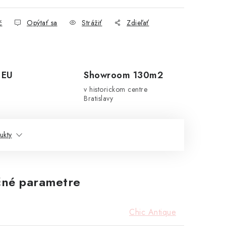
č
Opýtať sa
Strážiť
Zdieľať
 EU
Showroom 130m2
v historickom centre
Bratislavy
ukty
né parametre
Chic Antique