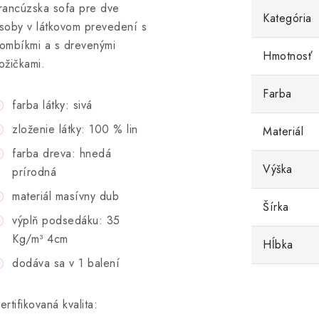
rancúzska sofa pre dve
Kategória
soby v látkovom prevedení s
ombíkmi a s drevenými
Hmotnosť
ožičkami.
Farba
farba látky: sivá
zloženie látky: 100 % lin
Materiál
farba dreva: hnedá
Výška
prírodná
materiál masívny dub
Šírka
výplň podsedáku: 35
Kg/m³ 4cm
Hĺbka
dodáva sa v 1 balení
ertifikovaná kvalita: