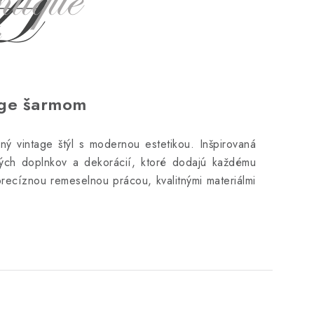
age šarmom
ý vintage štýl s modernou estetikou. Inšpirovaná
vých doplnkov a dekorácií, ktoré dodajú každému
precíznou remeselnou prácou, kvalitnými materiálmi