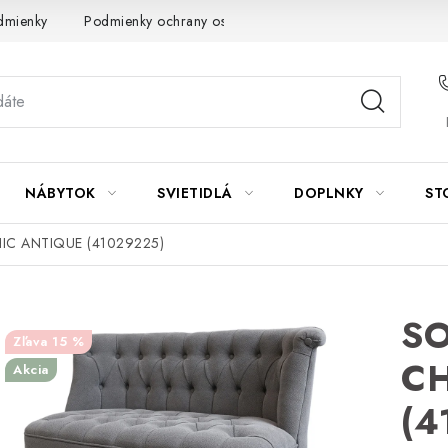
dmienky
Podmienky ochrany osobných údajov
Návod na údrž
NÁBYTOK
SVIETIDLÁ
DOPLNKY
ST
IC ANTIQUE (41029225)
SO
15 %
CH
Akcia
(4