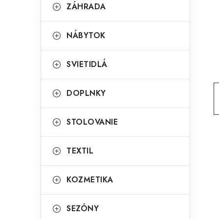
g
ZÁHRADA
ý
ó
p
r
NÁBYTOK
a
i
SVIETIDLÁ
e
n
e
DOPLNKY
l
STOLOVANIE
TEXTIL
KOZMETIKA
SEZÓNY