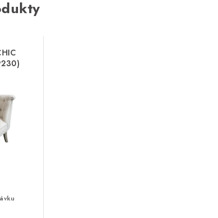
odukty
CHIC
9230)
ávku