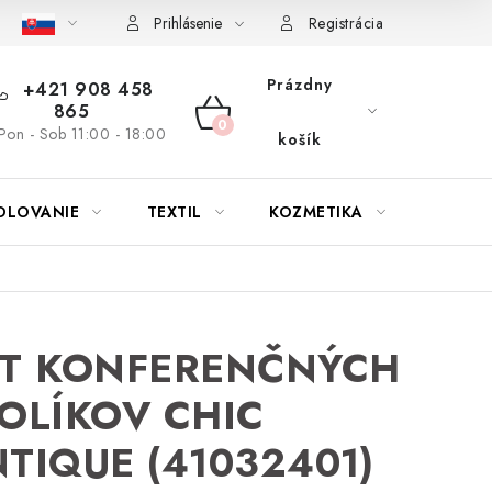
bu nábytku
Reklamačný poriadok
Pravidlá zliav a akcií
K
Prihlásenie
Registrácia
Prázdny
+421 908 458
865
NÁKUPNÝ
Pon - Sob 11:00 - 18:00
košík
KOŠÍK
OLOVANIE
TEXTIL
KOZMETIKA
SEZÓN
ET KONFERENČNÝCH
OLÍKOV CHIC
TIQUE (41032401)