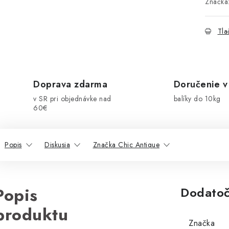
Značka
Tla
Doprava zdarma
Doručenie v
v SR pri objednávke nad
balíky do 10kg
60€
Popis
Diskusia
Značka Chic Antique
Popis
Dodatoč
produktu
Značka