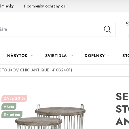
dmienky
Podmienky ochrany osobných údajov
Návod na údrž
NÁBYTOK
SVIETIDLÁ
DOPLNKY
ST
TOLÍKOV CHIC ANTIQUE (41032401)
S
20 %
ST
Akcia
Skladom
AN