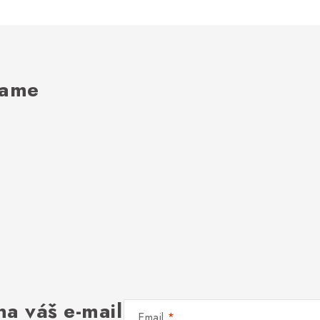
rame
na váš e-mail
Email