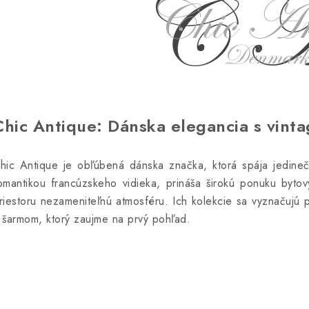
Chic Antique: Dánska elegancia s vint
hic Antique je obľúbená dánska značka, ktorá spája jedinečn
omantikou francúzskeho vidieka, prináša širokú ponuku byto
riestoru nezameniteľnú atmosféru. Ich kolekcie sa vyznačujú 
 šarmom, ktorý zaujme na prvý pohľad.