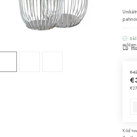
Unikát
patin
Sk
Mo
€4
€
€2
Jed
Kód tov