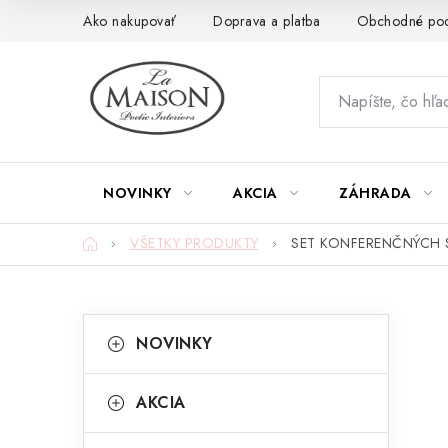
Prejsť
Ako nakupovať
Doprava a platba
Obchodné po
na
obsah
NOVINKY
AKCIA
ZÁHRADA
Domov
VŠETKY PRODUKTY
SET KONFERENČNÝCH S
B
K
Preskočiť
NOVINKY
kategórie
a
o
t
č
AKCIA
e
n