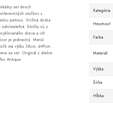
nikátny set dvoch
Kategória
onferenčných stolíkov s
ielou patinou. Vrchná doska
Hmotnosť
e odnímateľná. Stolíky sú z
ecyklovaného dreva a ich
Farba
ýzor je jedinečný. Menší
tolík má výšku 38cm, d49cm.
ena za set. Originál z dielne
Materiál
hic Antique.
Výška
Šírka
Hĺbka