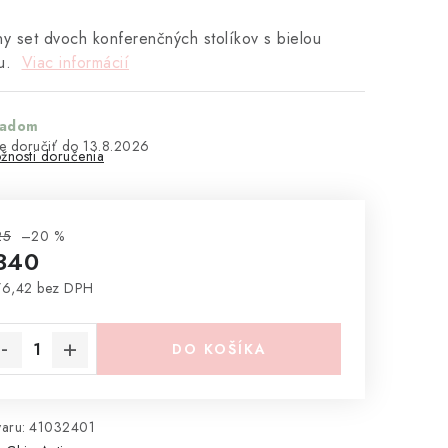
ny set dvoch konferenčných stolíkov s bielou
ou.
Viac informácií
ladom
13.8.2026
žnosti doručenia
25
–20 %
340
76,42 bez DPH
notková cena:
DO KOŠÍKA
aru:
41032401