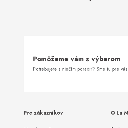
Pomôžeme vám s výberom
Potrebujete s niečím poradiť? Sme tu pre vás
Z
á
Pre zákazníkov
O La M
p