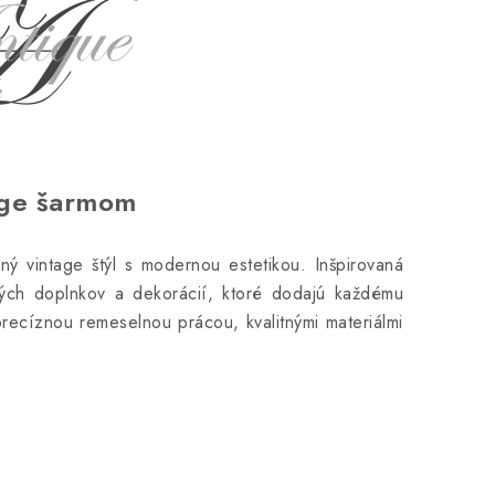
age šarmom
ý vintage štýl s modernou estetikou. Inšpirovaná
vých doplnkov a dekorácií, ktoré dodajú každému
precíznou remeselnou prácou, kvalitnými materiálmi