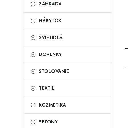
g
ZÁHRADA
ý
ó
p
r
NÁBYTOK
a
i
SVIETIDLÁ
e
n
e
DOPLNKY
l
STOLOVANIE
TEXTIL
KOZMETIKA
SEZÓNY