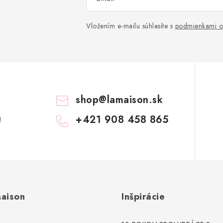
Vložením e-mailu súhlasíte s
podmienkami o
shop
@
lamaison.sk
+421 908 458 865
!
aison
Inšpirácie