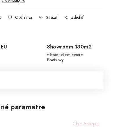
:
Chic Antique
č
Opýtať sa
Strážiť
Zdieľať
 EU
Showroom 130m2
v historickom centre
Bratislavy
né parametre
Chic Antique