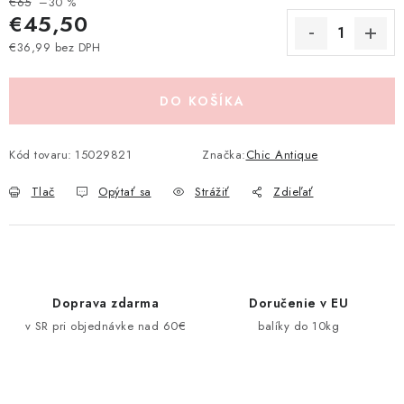
€65
–30 %
Pravidlá zliav a akcií
Katalógy
Moja objednávka
€45,50
€36,99 bez DPH
Jednotková cena:
DO KOŠÍKA
Kód tovaru:
15029821
Značka:
Chic Antique
Tlač
Opýtať sa
Strážiť
Zdieľať
Doprava zdarma
Doručenie v EU
v SR pri objednávke nad 60€
balíky do 10kg