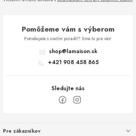
Pomôžeme vám s výberom
Potrebujete s niečím poradiť? Sme tu pre vás!
shop
@
lamaison.sk
+421 908 458 865
Z
á
Pre zákazníkov
p