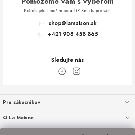
Pomôžeme vám s výberom
Potrebujete s niečím poradiť? Sme tu pre vás!
shop
@
lamaison.sk
+421 908 458 865
Z
á
Pre zákazníkov
p
ä
Ako nakupovať
O La Maison
t
Doprava a platba
i
O nás
Inšpirácie