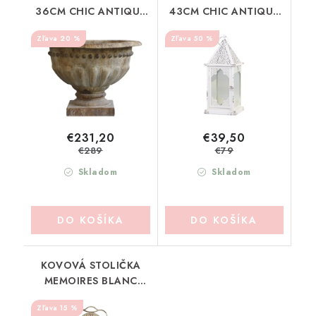
36CM CHIC ANTIQUE
43CM CHIC ANTIQUE
(6554800)
(25065719)
20 %
50 %
€231,20
€39,50
€289
€79
Skladom
Skladom
DO KOŠÍKA
DO KOŠÍKA
KOVOVÁ STOLIČKA
MEMOIRES BLANC
MARICLO (A39319)
15 %