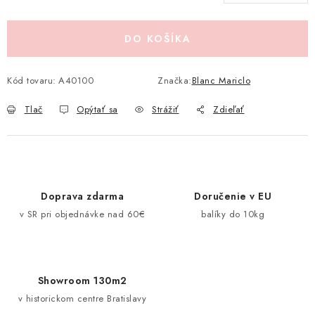
Jednotková cena:
Pravidlá zliav a akcií
Katalógy
Moja objednávka
DO KOŠÍKA
Kód tovaru:
A40100
Značka:
Blanc Mariclo
Tlač
Opýtať sa
Strážiť
Zdieľať
Doprava zdarma
Doručenie v EU
v SR pri objednávke nad 60€
balíky do 10kg
Showroom 130m2
v historickom centre Bratislavy