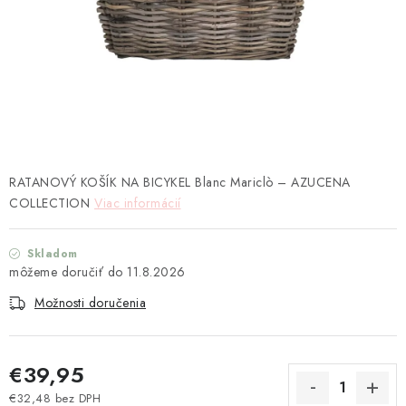
TEXTIL
KOZMETIKA
SEZÓNY
BLANC MARICLO´
RATANOVÝ KOŠÍK NA BICYKEL Blanc Mariclò – AZUCENA
DARČEKOVÉ POUKÁŽKY
COLLECTION
Viac informácií
VŠETKY PRODUKTY
Skladom
11.8.2026
ZNAČKY
Možnosti doručenia
Ako nakupovať
Doprava a platba
Obchodné podmienky
Podmienky ochrany osobných údajov
€39,95
Návod na údržbu nábytku
Reklamačný poriadok
€32,48 bez DPH