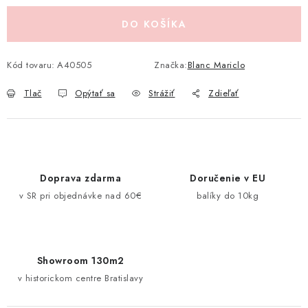
Pravidlá zliav a akcií
Katalógy
Moja objednávka
DO KOŠÍKA
Kód tovaru:
A40505
Značka:
Blanc Mariclo
Tlač
Opýtať sa
Strážiť
Zdieľať
Doprava zdarma
Doručenie v EU
v SR pri objednávke nad 60€
balíky do 10kg
Showroom 130m2
v historickom centre Bratislavy