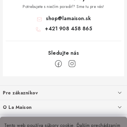
Potrebujete s niečím poradiť? Sme tu pre vás!
shop
@
lamaison.sk
+421 908 458 865
Z
á
Pre zákazníkov
p
ä
Ako nakupovať
O La Maison
t
Doprava a platba
i
O nás
Inšpirácie
Tento web používa súbory cookie. Ďalším prechádzaním
Obchodné podmienky