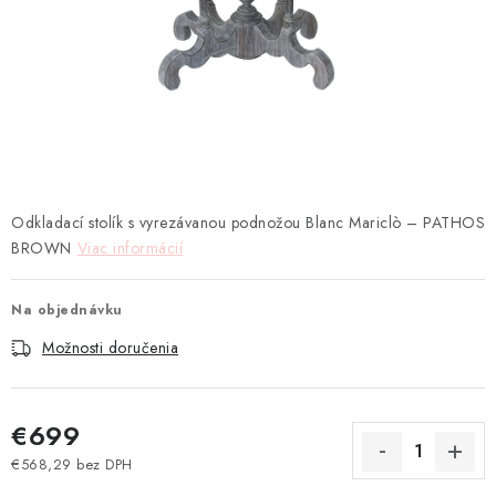
TEXTIL
KOZMETIKA
SEZÓNY
BLANC MARICLO´
Odkladací stolík s vyrezávanou podnožou Blanc Mariclò – PATHOS
DARČEKOVÉ POUKÁŽKY
BROWN
Viac informácií
VŠETKY PRODUKTY
Na objednávku
ZNAČKY
Možnosti doručenia
Ako nakupovať
Doprava a platba
Obchodné podmienky
€699
Podmienky ochrany osobných údajov
€568,29 bez DPH
Návod na údržbu nábytku
Reklamačný poriadok
Jednotková cena: