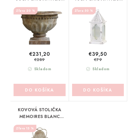
(6554800)
(25065719)
20 %
50 %
€231,20
€39,50
€289
€79
Skladom
Skladom
DO KOŠÍKA
DO KOŠÍKA
KOVOVÁ STOLIČKA
MEMOIRES BLANC
MARICLO (A39319)
15 %