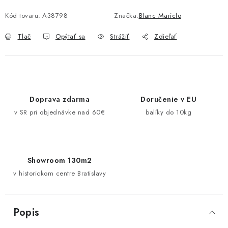
Jednotková cena:
Pravidlá zliav a akcií
Katalógy
Moja objednávka
Kód tovaru:
A38798
Značka:
Blanc Mariclo
Tlač
Opýtať sa
Strážiť
Zdieľať
Doprava zdarma
Doručenie v EU
v SR pri objednávke nad 60€
balíky do 10kg
Showroom 130m2
v historickom centre Bratislavy
Popis