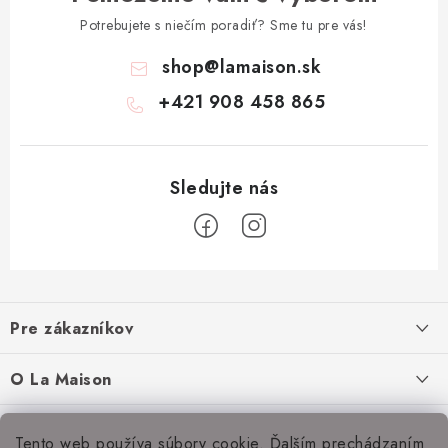
Potrebujete s niečím poradiť? Sme tu pre vás!
shop
@
lamaison.sk
+421 908 458 865
Z
á
Pre zákazníkov
p
ä
Ako nakupovať
O La Maison
t
Doprava a platba
i
O nás
Inšpirácie
Tento web používa súbory cookie. Ďalším prechádzaním
Obchodné podmienky