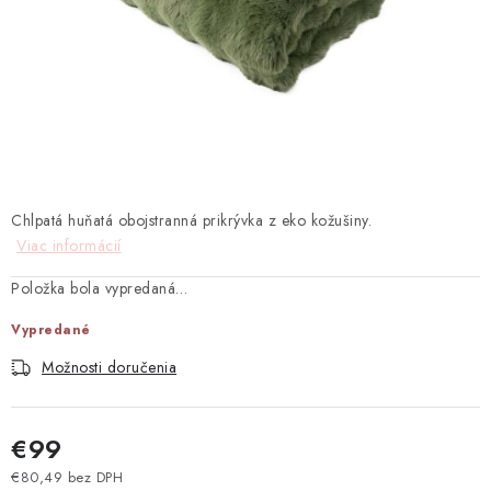
TEXTIL
KOZMETIKA
SEZÓNY
BLANC MARICLO´
Chlpatá huňatá obojstranná prikrývka z eko kožušiny.
DARČEKOVÉ POUKÁŽKY
Viac informácií
VŠETKY PRODUKTY
Položka bola vypredaná…
Vypredané
ZNAČKY
Možnosti doručenia
Ako nakupovať
Doprava a platba
Obchodné podmienky
Podmienky ochrany osobných údajov
€99
Návod na údržbu nábytku
Reklamačný poriadok
€80,49 bez DPH