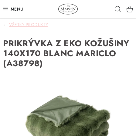
Prejsť
Hľad
na
obsah
VŠETKY PRODUKTY
NOVINKY
PRIKRÝVKA Z EKO KOŽUŠINY
AKCIA
140X170 BLANC MARICLO
ZÁHRADA
(A38798)
NÁBYTOK
SVIETIDLÁ
DOPLNKY
STOLOVANIE