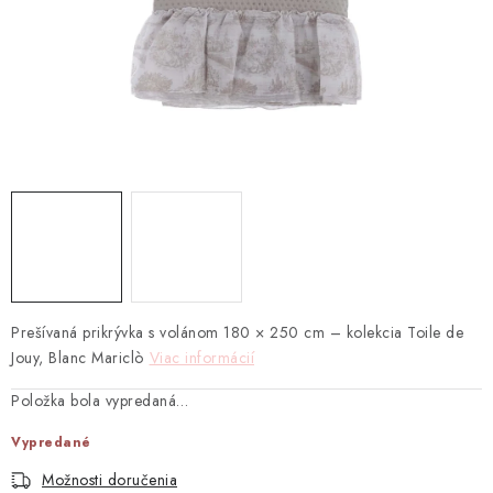
TEXTIL
KOZMETIKA
SEZÓNY
BLANC MARICLO´
DARČEKOVÉ POUKÁŽKY
VŠETKY PRODUKTY
Prešívaná prikrývka s volánom 180 × 250 cm – kolekcia Toile de
ZNAČKY
Jouy, Blanc Mariclò
Viac informácií
Položka bola vypredaná…
Ako nakupovať
Doprava a platba
Obchodné podmienky
Podmienky ochrany osobných údajov
Vypredané
Návod na údržbu nábytku
Reklamačný poriadok
Možnosti doručenia