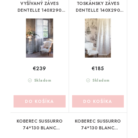
VYŠÍVANÝ ZÁVES
TOSKÁNSKY ZÁVES
DENTELLE 140X290
DENTELLE 140X290
BLANC MARICLO
BLANC MARICLO
(A38718)
(A38706)
€239
€185
Skladom
Skladom
DO KOŠÍKA
DO KOŠÍKA
KOBEREC SUSSURRO
KOBEREC SUSSURRO
74*130 BLANC
74*130 BLANC
MARICLO
MARICLO