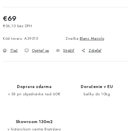
Pravidlá zliav a akcií
Katalógy
Moja objednávka
€69
€56,10 bez DPH
Jednotková cena:
Kód tovaru:
A39515
Značka:
Blanc Mariclo
Tlač
Opýtať sa
Strážiť
Zdieľať
Doprava zdarma
Doručenie v EU
v SR pri objednávke nad 60€
balíky do 10kg
Showroom 130m2
v historickom centre Bratislavy