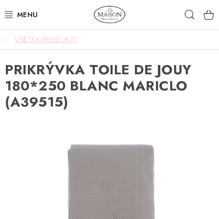
Prejsť
Hľad
na
obsah
VŠETKY PRODUKTY
NOVINKY
PRIKRÝVKA TOILE DE JOUY
AKCIA
180*250 BLANC MARICLO
ZÁHRADA
(A39515)
NÁBYTOK
SVIETIDLÁ
DOPLNKY
STOLOVANIE