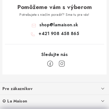
Pomôžeme vám s výberom
Potrebujete s niečím poradiť? Sme tu pre vás!
shop
@
lamaison.sk
+421 908 458 865
Z
á
Pre zákazníkov
p
ä
Ako nakupovať
O La Maison
t
Doprava a platba