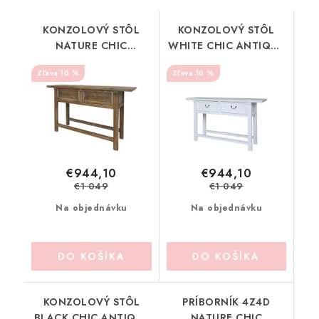
KONZOLOVÝ STÔL
KONZOLOVÝ STÔL
NATURE CHIC
WHITE CHIC ANTIQUE
ANTIQUE (40044800)
(40044801)
10 %
10 %
€944,10
€944,10
€1 049
€1 049
Na objednávku
Na objednávku
DO KOŠÍKA
DO KOŠÍKA
KONZOLOVÝ STÔL
PRÍBORNÍK 4Z4D
BLACK CHIC ANTIQUE
NATURE CHIC