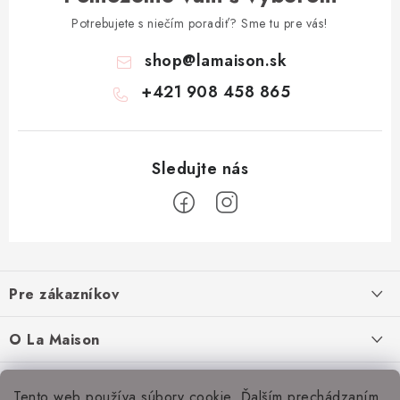
Potrebujete s niečím poradiť? Sme tu pre vás!
shop
@
lamaison.sk
+421 908 458 865
Z
á
Pre zákazníkov
p
ä
Ako nakupovať
O La Maison
t
Doprava a platba
i
O nás
Inšpirácie
Tento web používa súbory cookie. Ďalším prechádzaním
Obchodné podmienky