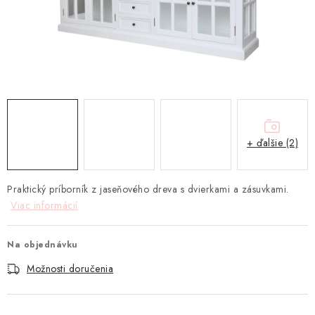
TEXTIL
KOZMETIKA
SEZÓNY
BLANC MARICLO´
+ ďalšie (2)
DARČEKOVÉ POUKÁŽKY
VŠETKY PRODUKTY
Praktický príborník z jaseňového dreva s dvierkami a zásuvkami.
Viac informácií
ZNAČKY
Na objednávku
Ako nakupovať
Doprava a platba
Obchodné podmienky
Možnosti doručenia
Podmienky ochrany osobných údajov
Návod na údržbu nábytku
Reklamačný poriadok