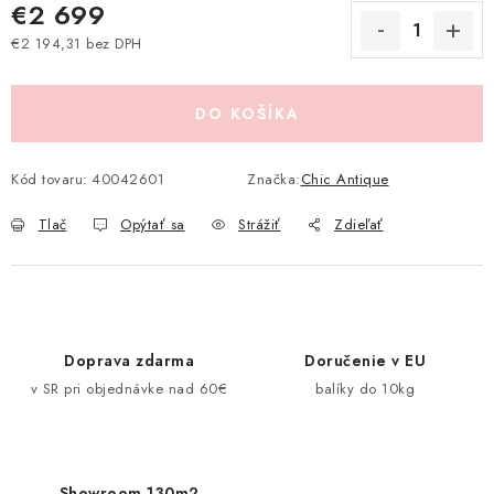
€2 699
Pravidlá zliav a akcií
Katalógy
Moja objednávka
€2 194,31 bez DPH
Jednotková cena:
DO KOŠÍKA
Kód tovaru:
40042601
Značka:
Chic Antique
Tlač
Opýtať sa
Strážiť
Zdieľať
Doprava zdarma
Doručenie v EU
v SR pri objednávke nad 60€
balíky do 10kg
Showroom 130m2