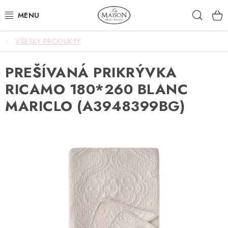
Prejsť
Hľad
na
obsah
VŠETKY PRODUKTY
NOVINKY
PREŠÍVANÁ PRIKRÝVKA
AKCIA
RICAMO 180*260 BLANC
ZÁHRADA
MARICLO (A3948399BG)
NÁBYTOK
SVIETIDLÁ
DOPLNKY
STOLOVANIE