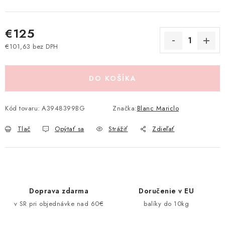
Pravidlá zliav a akcií
Katalógy
Moja objednávka
€125
€101,63 bez DPH
Jednotková cena:
DO KOŠÍKA
Kód tovaru:
A3948399BG
Značka:
Blanc Mariclo
Tlač
Opýtať sa
Strážiť
Zdieľať
Doprava zdarma
Doručenie v EU
v SR pri objednávke nad 60€
balíky do 10kg