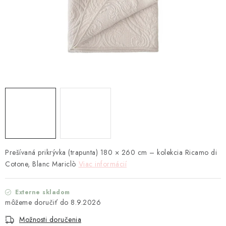
TEXTIL
KOZMETIKA
SEZÓNY
BLANC MARICLO´
DARČEKOVÉ POUKÁŽKY
VŠETKY PRODUKTY
Prešívaná prikrývka (trapunta) 180 × 260 cm – kolekcia Ricamo di
ZNAČKY
Cotone, Blanc Mariclò
Viac informácií
Ako nakupovať
Doprava a platba
Obchodné podmienky
Externe skladom
Podmienky ochrany osobných údajov
8.9.2026
Návod na údržbu nábytku
Reklamačný poriadok
Možnosti doručenia