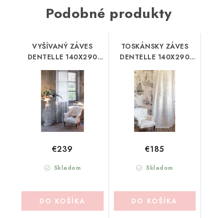
Podobné produkty
VYŠÍVANÝ ZÁVES
TOSKÁNSKY ZÁVES
DENTELLE 140X290
DENTELLE 140X290
BLANC MARICLO
BLANC MARICLO
(A38718)
(A38706)
€239
€185
Skladom
Skladom
DO KOŠÍKA
DO KOŠÍKA