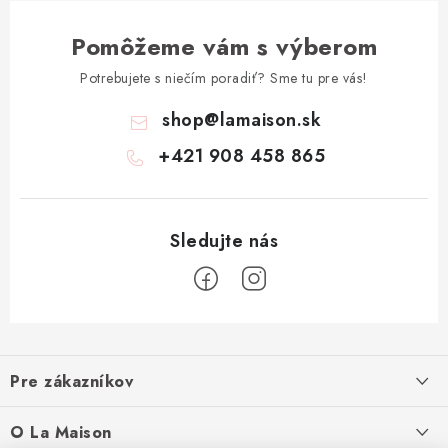
Pomôžeme vám s výberom
Potrebujete s niečím poradiť? Sme tu pre vás!
shop
@
lamaison.sk
+421 908 458 865
Z
á
Pre zákazníkov
p
ä
Ako nakupovať
O La Maison
t