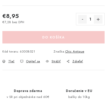
Pravidlá zliav a akcií
Katalógy
Moja objednávka
€8,95
€7,28 bez DPH
Jednotková cena:
DO KOŠÍKA
Kód tovaru:
63008521
Značka:
Chic Antique
Tlač
Opýtať sa
Strážiť
Zdieľať
Doprava zdarma
Doručenie v EU
v SR pri objednávke nad 60€
balíky do 10kg