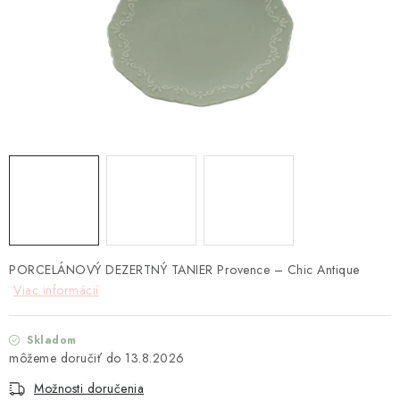
TEXTIL
KOZMETIKA
SEZÓNY
BLANC MARICLO´
DARČEKOVÉ POUKÁŽKY
VŠETKY PRODUKTY
PORCELÁNOVÝ DEZERTNÝ TANIER Provence – Chic Antique
ZNAČKY
Viac informácií
Ako nakupovať
Doprava a platba
Obchodné podmienky
Skladom
Podmienky ochrany osobných údajov
13.8.2026
Návod na údržbu nábytku
Reklamačný poriadok
Možnosti doručenia