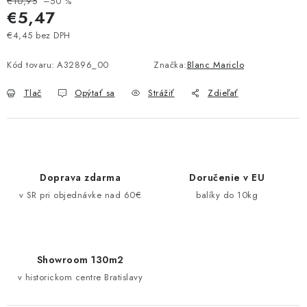
€10,95
–50 %
Pravidlá zliav a akcií
Katalógy
Moja objednávka
€5,47
€4,45 bez DPH
Jednotková cena:
Kód tovaru:
A32896_00
Značka:
Blanc Mariclo
Tlač
Opýtať sa
Strážiť
Zdieľať
Doprava zdarma
Doručenie v EU
v SR pri objednávke nad 60€
balíky do 10kg
Showroom 130m2
v historickom centre Bratislavy