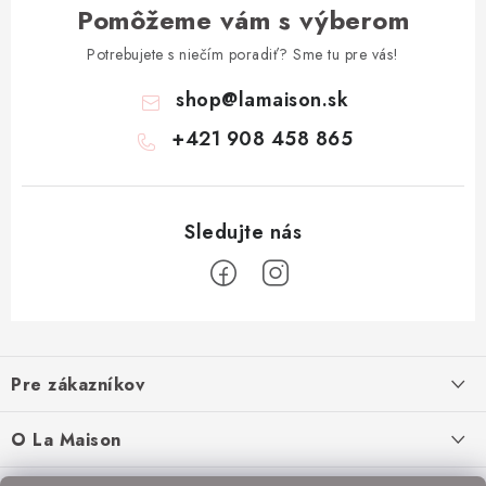
Pomôžeme vám s výberom
Potrebujete s niečím poradiť? Sme tu pre vás!
shop
@
lamaison.sk
+421 908 458 865
Z
á
Pre zákazníkov
p
ä
Ako nakupovať
O La Maison
t
Doprava a platba
O nás