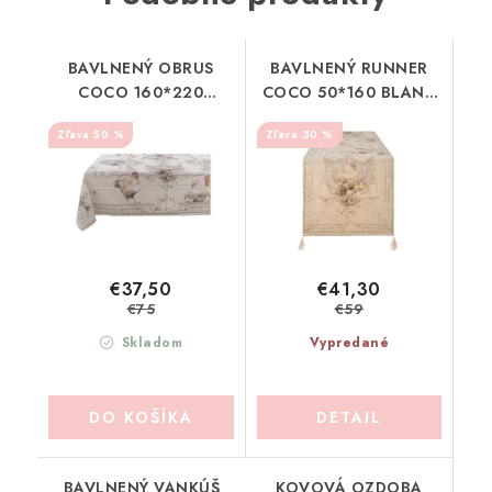
BAVLNENÝ OBRUS
BAVLNENÝ RUNNER
COCO 160*220
COCO 50*160 BLANC
BLANC MARICLO
MARICLO (A39938)
50 %
30 %
(A39829)
€37,50
€41,30
€75
€59
Skladom
Vypredané
DO KOŠÍKA
DETAIL
BAVLNENÝ VANKÚŠ
KOVOVÁ OZDOBA