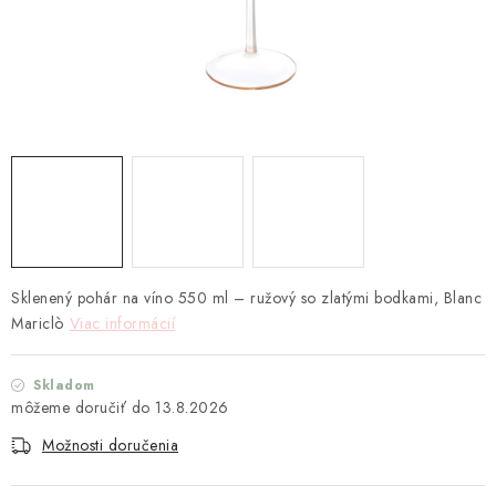
TEXTIL
KOZMETIKA
SEZÓNY
BLANC MARICLO´
DARČEKOVÉ POUKÁŽKY
VŠETKY PRODUKTY
Sklenený pohár na víno 550 ml – ružový so zlatými bodkami, Blanc
Mariclò
Viac informácií
ZNAČKY
Skladom
13.8.2026
Ako nakupovať
Doprava a platba
Obchodné podmienky
Podmienky ochrany osobných údajov
Možnosti doručenia
Návod na údržbu nábytku
Reklamačný poriadok