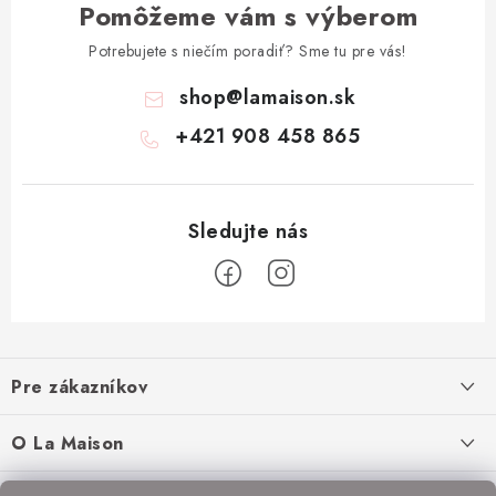
Pomôžeme vám s výberom
Potrebujete s niečím poradiť? Sme tu pre vás!
shop
@
lamaison.sk
+421 908 458 865
Z
á
Pre zákazníkov
p
ä
Ako nakupovať
O La Maison
t
Doprava a platba
i
O nás