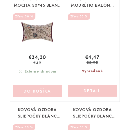
MOCHA 30*45 BLANC
MODRÉHO BALÓNA
MARICLO (A39736)
BLANC MARICLO
30 %
50 %
(A39976C)
€4,47
€34,30
€8,95
€49
Vypredané
Externe skladom
DETAIL
DO KOŠÍKA
KOVOVÁ OZDOBA
KOVOVÁ OZDOBA
SLIEPOČKY BLANC
SLIEPOČKY BLANC
MARICLO (A39979A)
MARICLO (A39979B)
50 %
50 %