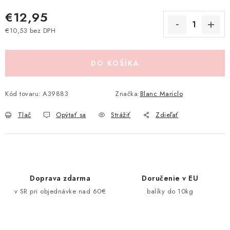
Pravidlá zliav a akcií
Katalógy
Moja objednávka
€12,95
€10,53 bez DPH
Jednotková cena:
DO KOŠÍKA
Kód tovaru:
A39883
Značka:
Blanc Mariclo
Tlač
Opýtať sa
Strážiť
Zdieľať
Doprava zdarma
Doručenie v EU
v SR pri objednávke nad 60€
balíky do 10kg