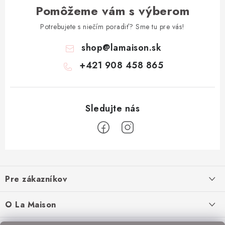
Pomôžeme vám s výberom
Potrebujete s niečím poradiť? Sme tu pre vás!
shop
@
lamaison.sk
+421 908 458 865
Z
á
Pre zákazníkov
p
ä
Ako nakupovať
O La Maison
t
Doprava a platba
O nás