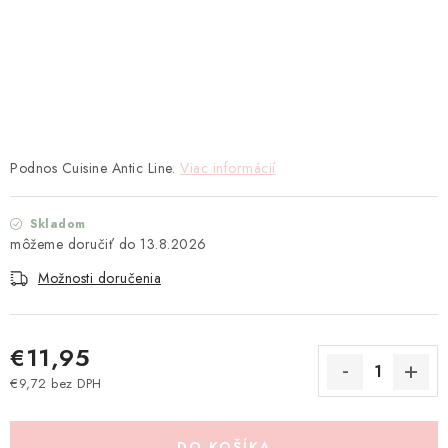
TEXTIL
KOZMETIKA
SEZÓNY
BLANC MARICLO´
Podnos Cuisine Antic Line.
Viac informácií
DARČEKOVÉ POUKÁŽKY
Skladom
13.8.2026
VŠETKY PRODUKTY
Možnosti doručenia
ZNAČKY
€11,95
Ako nakupovať
Doprava a platba
Obchodné podmienky
€9,72 bez DPH
Podmienky ochrany osobných údajov
Jednotková cena:
Návod na údržbu nábytku
Reklamačný poriadok
DO KOŠÍKA