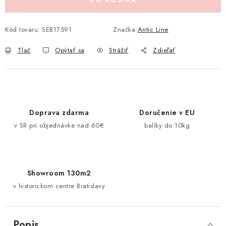
Pravidlá zliav a akcií
Katalógy
Moja objednávka
Kód tovaru:
SEB17591
Značka:
Antic Line
Tlač
Opýtať sa
Strážiť
Zdieľať
Doprava zdarma
Doručenie v EU
v SR pri objednávke nad 60€
balíky do 10kg
Showroom 130m2
v historickom centre Bratislavy
Popis