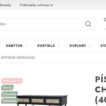
dmienky
Podmienky ochrany osobných údajov
Návod na údrž
NÁBYTOK
SVIETIDLÁ
DOPLNKY
ST
C ANTIQUE (40043124)
PÍ
50 %
CH
Akcia
Novinka
(4
Skladom