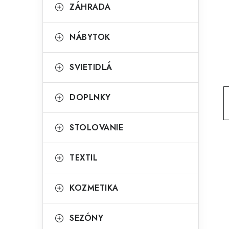
g
ZÁHRADA
ý
ó
p
r
NÁBYTOK
a
i
SVIETIDLÁ
e
n
e
DOPLNKY
l
STOLOVANIE
TEXTIL
KOZMETIKA
SEZÓNY