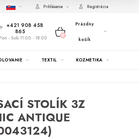
bu nábytku
Reklamačný poriadok
Pravidlá zliav a akcií
K
Prihlásenie
Registrácia
Prázdny
+421 908 458
865
NÁKUPNÝ
Pon - Sob 11:00 - 18:00
košík
KOŠÍK
OLOVANIE
TEXTIL
KOZMETIKA
SEZÓN
SACÍ STOLÍK 3Z
IC ANTIQUE
0043124)