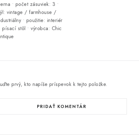
ierna • počet zásuviek: 3 •
týl: vintage / farmhouse /
ndustriálny • použitie: interiér
 písací stôl • výrobca: Chic
ntique
uďte prvý, kto napíše príspevok k tejto položke.
PRIDAŤ KOMENTÁR