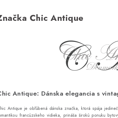
Značka Chic Antique
Chic Antique: Dánska elegancia s vint
hic Antique je obľúbená dánska značka, ktorá spája jedinečn
omantikou francúzskeho vidieka, prináša širokú ponuku byto