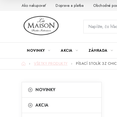
Prejsť
Ako nakupovať
Doprava a platba
Obchodné po
na
obsah
NOVINKY
AKCIA
ZÁHRADA
Domov
VŠETKY PRODUKTY
PÍSACÍ STOLÍK 3Z CHI
B
K
Preskočiť
NOVINKY
kategórie
a
o
t
č
AKCIA
e
n