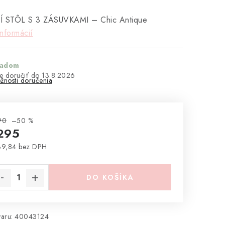
Í STÔL S 3 ZÁSUVKAMI – Chic Antique
informácií
ladom
13.8.2026
žnosti doručenia
90
–50 %
295
39,84 bez DPH
notková cena:
DO KOŠÍKA
aru:
40043124