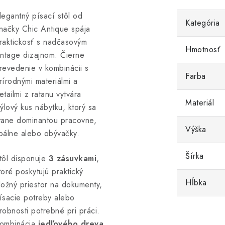
legantný písací stôl od
Kategória
načky Chic Antique spája
raktickosť s nadčasovým
Hmotnosť
intage dizajnom. Čierne
revedenie v kombinácii s
Farba
rírodnými materiálmi a
etailmi z ratanu vytvára
Materiál
týlový kus nábytku, ktorý sa
tane dominantou pracovne,
Výška
pálne alebo obývačky.
Šírka
tôl disponuje
3 zásuvkami
,
toré poskytujú praktický
Hĺbka
ložný priestor na dokumenty,
ísacie potreby alebo
robnosti potrebné pri práci.
ombinácia
jedľového dreva,