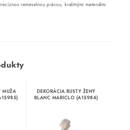
precíznou remeselnou prácou, kvalitnými materiálmi
odukty
Y MUŽA
DEKORÁCIA BUSTY ŽENY
A15985)
BLANC MARICLO (A15984)