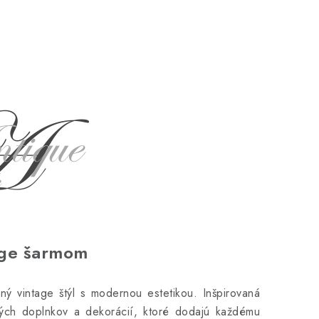
age šarmom
ý vintage štýl s modernou estetikou. Inšpirovaná
vých doplnkov a dekorácií, ktoré dodajú každému