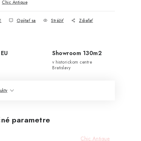
:
Chic Antique
č
Opýtať sa
Strážiť
Zdieľať
 EU
Showroom 130m2
v historickom centre
Bratislavy
ukty
né parametre
Chic Antique