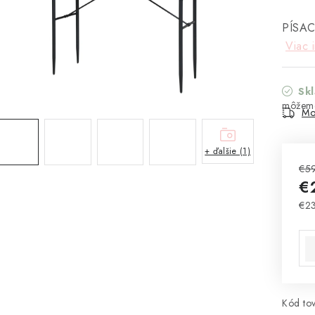
PÍSAC
Viac 
Sk
Mo
+ ďalšie (1)
€5
€
€2
Jed
Kód tov