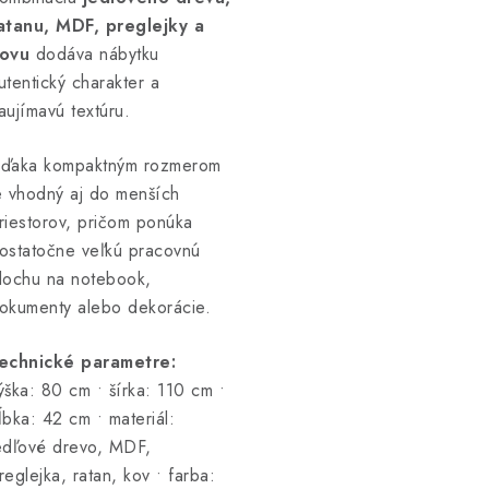
atanu, MDF, preglejky a
ovu
dodáva nábytku
utentický charakter a
aujímavú textúru.
ďaka kompaktným rozmerom
e vhodný aj do menších
riestorov, pričom ponúka
ostatočne veľkú pracovnú
lochu na notebook,
okumenty alebo dekorácie.
echnické parametre:
ýška: 80 cm • šírka: 110 cm •
ĺbka: 42 cm • materiál:
edľové drevo, MDF,
reglejka, ratan, kov • farba: