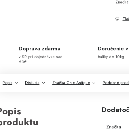
Značka
Tla
Doprava zdarma
Doručenie v
v SR pri objednávke nad
balíky do 10kg
60€
Popis
Diskusia
Značka Chic Antique
Podobné prod
Popis
Dodatoč
produktu
Značka