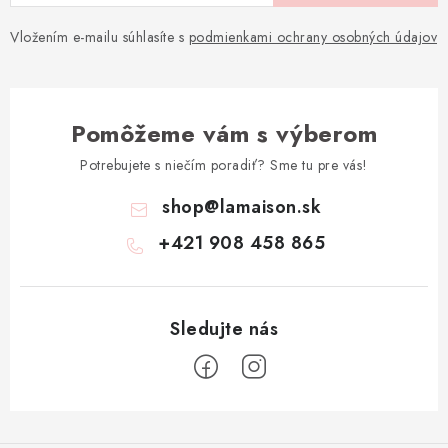
Vložením e-mailu súhlasíte s
podmienkami ochrany osobných údajov
Pomôžeme vám s výberom
Potrebujete s niečím poradiť? Sme tu pre vás!
shop
@
lamaison.sk
+421 908 458 865
Z