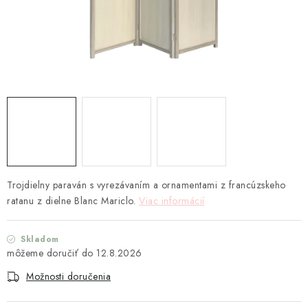
TEXTIL
KOZMETIKA
SEZÓNY
BLANC MARICLO´
DARČEKOVÉ POUKÁŽKY
VŠETKY PRODUKTY
Trojdielny paraván s vyrezávaním a ornamentami z francúzskeho
ratanu z dielne Blanc Mariclo.
Viac informácií
ZNAČKY
Skladom
12.8.2026
Ako nakupovať
Doprava a platba
Obchodné podmienky
Podmienky ochrany osobných údajov
Možnosti doručenia
Návod na údržbu nábytku
Reklamačný poriadok