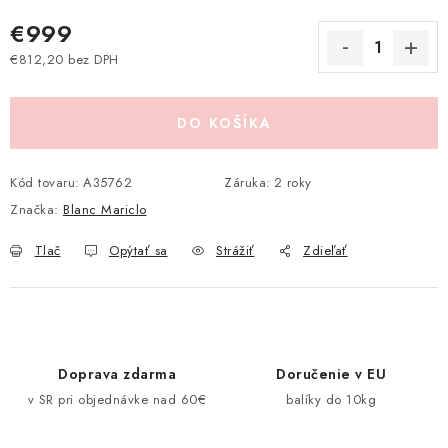
Pravidlá zliav a akcií
Katalógy
Moja objednávka
€999
€812,20 bez DPH
Jednotková cena:
DO KOŠÍKA
Kód tovaru:
A35762
Záruka
:
2 roky
Značka:
Blanc Mariclo
Tlač
Opýtať sa
Strážiť
Zdieľať
Doprava zdarma
Doručenie v EU
v SR pri objednávke nad 60€
balíky do 10kg