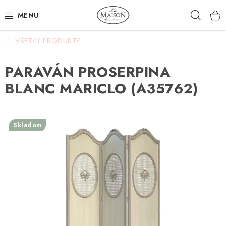
Prejsť
Hľad
na
obsah
VŠETKY PRODUKTY
NOVINKY
PARAVÁN PROSERPINA
AKCIA
BLANC MARICLO (A35762)
ZÁHRADA
NÁBYTOK
Skladom
SVIETIDLÁ
DOPLNKY
STOLOVANIE