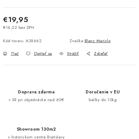
Pravidlá zliav a akcií
Katalógy
Moja objednávka
€19,95
€16,22 bez DPH
Jednotková cena:
Kód tovaru:
A38662
Značka:
Blanc Mariclo
Tlač
Opýtať sa
Strážiť
Zdieľať
Doprava zdarma
Doručenie v EU
v SR pri objednávke nad 60€
balíky do 10kg
Showroom 130m2
v historickom centre Bratislavy