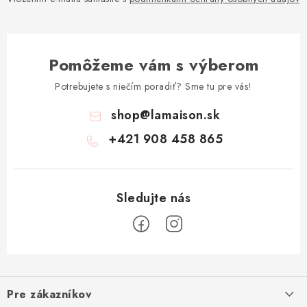
Pomôžeme vám s výberom
Potrebujete s niečím poradiť? Sme tu pre vás!
shop
@
lamaison.sk
+421 908 458 865
Z
á
Pre zákazníkov
p