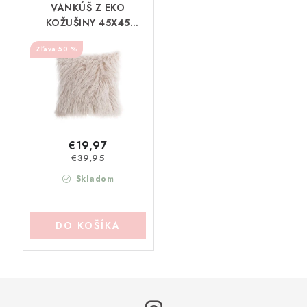
VANKÚŠ Z EKO
KOŽUŠINY 45X45
BLANC MARICLO
50 %
(A38692)
€19,97
€39,95
Skladom
DO KOŠÍKA