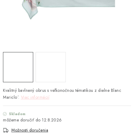
TEXTIL
KOZMETIKA
SEZÓNY
BLANC MARICLO´
DARČEKOVÉ POUKÁŽKY
VŠETKY PRODUKTY
Kvalitný bavlnený obrus s veľkonočnou tématikou z dielne Blanc
ZNAČKY
Mariclo´.
Viac informácií
Ako nakupovať
Doprava a platba
Obchodné podmienky
Skladom
Podmienky ochrany osobných údajov
12.8.2026
Návod na údržbu nábytku
Reklamačný poriadok
Možnosti doručenia