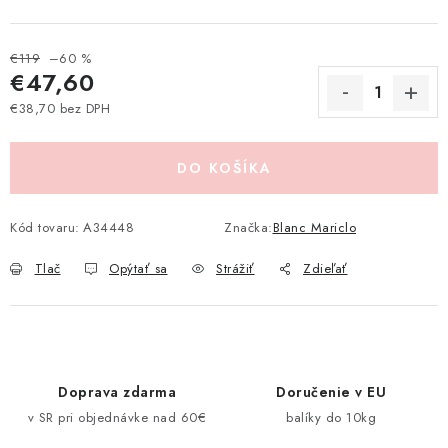
Pravidlá zliav a akcií
Katalógy
Moja objednávka
€119
–60 %
€47,60
€38,70 bez DPH
Jednotková cena:
DO KOŠÍKA
Kód tovaru:
A34448
Značka:
Blanc Mariclo
Tlač
Opýtať sa
Strážiť
Zdieľať
Doprava zdarma
Doručenie v EU
v SR pri objednávke nad 60€
balíky do 10kg