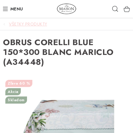
Prejsť
Hľad
na
obsah
VŠETKY PRODUKTY
NOVINKY
OBRUS CORELLI BLUE
AKCIA
150*300 BLANC MARICLO
ZÁHRADA
(A34448)
NÁBYTOK
60 %
SVIETIDLÁ
Akcia
Skladom
DOPLNKY
STOLOVANIE