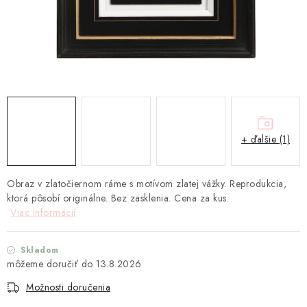
TEXTIL
KOZMETIKA
SEZÓNY
BLANC MARICLO´
+ ďalšie (1)
DARČEKOVÉ POUKÁŽKY
VŠETKY PRODUKTY
Obraz v zlatočiernom ráme s motívom zlatej vážky. Reprodukcia,
ktorá pôsobí originálne. Bez zasklenia. Cena za kus.
Viac informácií
ZNAČKY
Skladom
Ako nakupovať
Doprava a platba
Obchodné podmienky
13.8.2026
Podmienky ochrany osobných údajov
Možnosti doručenia
Návod na údržbu nábytku
Reklamačný poriadok