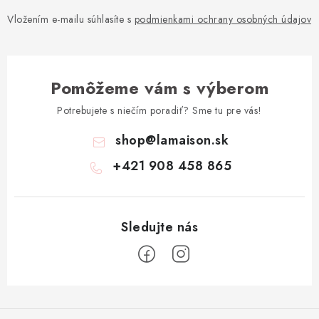
Vložením e-mailu súhlasíte s
podmienkami ochrany osobných údajov
Pomôžeme vám s výberom
Potrebujete s niečím poradiť? Sme tu pre vás!
shop
@
lamaison.sk
+421 908 458 865
Z
á