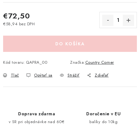
Pravidlá zliav a akcií
Katalógy
Moja objednávka
€72,50
€58,94 bez DPH
Jednotková cena:
DO KOŠÍKA
Kód tovaru:
QAPRA_00
Značka:
Country Corner
Tlač
Opýtať sa
Strážiť
Zdieľať
Doprava zdarma
Doručenie v EU
v SR pri objednávke nad 60€
balíky do 10kg