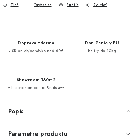
Pravidlá zliav a akcií
Katalógy
Moja objednávka
Tlač
Opýtať sa
Strážiť
Zdieľať
Doprava zdarma
Doručenie v EU
v SR pri objednávke nad 60€
balíky do 10kg
Showroom 130m2
v historickom centre Bratislavy
Popis
Parametre produktu