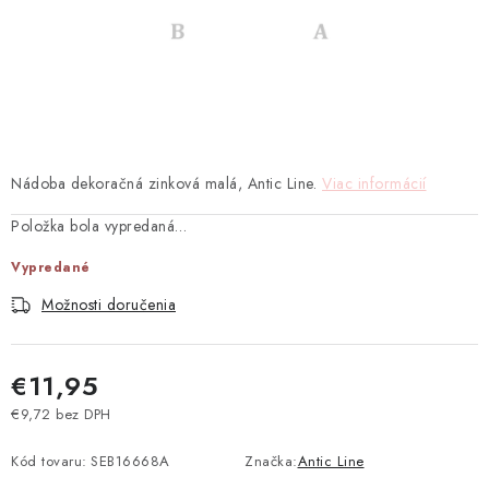
TEXTIL
KOZMETIKA
SEZÓNY
BLANC MARICLO´
Nádoba dekoračná zinková malá, Antic Line.
Viac informácií
Položka bola vypredaná…
DARČEKOVÉ POUKÁŽKY
Vypredané
VŠETKY PRODUKTY
Možnosti doručenia
ZNAČKY
€11,95
Ako nakupovať
Doprava a platba
Obchodné podmienky
€9,72 bez DPH
Jednotková cena:
Podmienky ochrany osobných údajov
Kód tovaru:
SEB16668A
Značka:
Antic Line
Návod na údržbu nábytku
Reklamačný poriadok