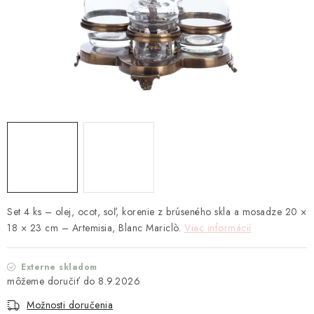
TEXTIL
KOZMETIKA
SEZÓNY
BLANC MARICLO´
DARČEKOVÉ POUKÁŽKY
VŠETKY PRODUKTY
Set 4 ks – olej, ocot, soľ, korenie z brúseného skla a mosadze 20 ×
ZNAČKY
18 × 23 cm – Artemisia, Blanc Mariclò.
Viac informácií
Ako nakupovať
Doprava a platba
Obchodné podmienky
Externe skladom
Podmienky ochrany osobných údajov
8.9.2026
Návod na údržbu nábytku
Reklamačný poriadok
Možnosti doručenia