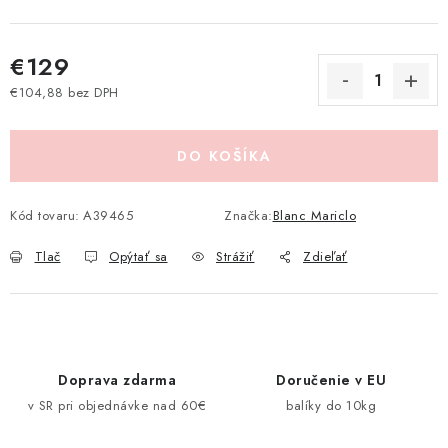
Pravidlá zliav a akcií
Katalógy
Moja objednávka
€129
€104,88 bez DPH
Jednotková cena:
DO KOŠÍKA
Kód tovaru:
A39465
Značka:
Blanc Mariclo
Tlač
Opýtať sa
Strážiť
Zdieľať
Doprava zdarma
Doručenie v EU
v SR pri objednávke nad 60€
balíky do 10kg