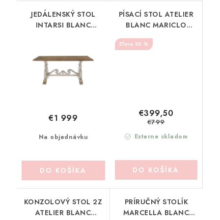
JEDÁLENSKÝ STOL
PÍSACÍ STOL ATELIER
INTARSI BLANC
BLANC MARICLO
MARICLO (A37712)
(A38014)
50 %
€399,50
€1 999
€799
Externe skladom
Na objednávku
DO KOŠÍKA
DO KOŠÍKA
KONZOLOVÝ STOL 2Z
PRÍRUČNÝ STOLÍK
ATELIER BLANC
MARCELLA BLANC