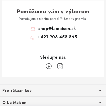
Pomôžeme vám s výberom
Potrebujete s niečím poradiť? Sme tu pre vás!
shop
@
lamaison.sk
+421 908 458 865
Z
á
Pre zákazníkov
p
ä
Ako nakupovať
O La Maison