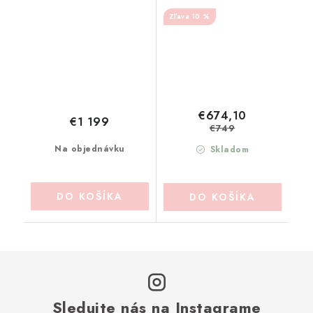
MARICLO (A38022)
MARICLO (A34601)
10 %
€674,10
€1 199
€749
Na objednávku
Skladom
DO KOŠÍKA
DO KOŠÍKA
Sledujte nás na Instagrame