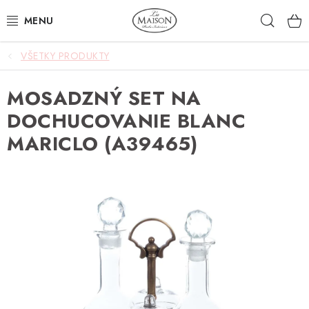
Prejsť
Hľad
na
obsah
VŠETKY PRODUKTY
NOVINKY
MOSADZNÝ SET NA
AKCIA
DOCHUCOVANIE BLANC
ZÁHRADA
MARICLO (A39465)
NÁBYTOK
SVIETIDLÁ
DOPLNKY
STOLOVANIE