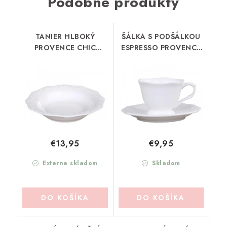
Podobné produkty
TANIER HLBOKÝ
ŠÁLKA S PODŠÁLKOU
PROVENCE CHIC
ESPRESSO PROVENCE
ANTIQUE (63013701)
CHIC ANTIQUE
(63015301)
€13,95
€9,95
Externe skladom
Skladom
DO KOŠÍKA
DO KOŠÍKA