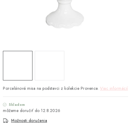
TEXTIL
KOZMETIKA
SEZÓNY
BLANC MARICLO´
DARČEKOVÉ POUKÁŽKY
VŠETKY PRODUKTY
Porcelánová misa na podstavci z kolekcie Provence.
Viac informácií
ZNAČKY
Skladom
Ako nakupovať
Doprava a platba
Obchodné podmienky
12.8.2026
Podmienky ochrany osobných údajov
Možnosti doručenia
Návod na údržbu nábytku
Reklamačný poriadok