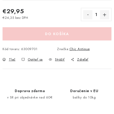
Pravidlá zliav a akcií
Katalógy
Moja objednávka
€29,95
€24,35 bez DPH
Jednotková cena:
DO KOŠÍKA
Kód tovaru:
63009701
Značka:
Chic Antique
Tlač
Opýtať sa
Strážiť
Zdieľať
Doprava zdarma
Doručenie v EU
v SR pri objednávke nad 60€
balíky do 10kg