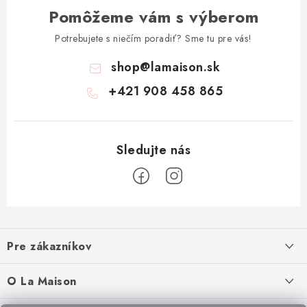
Pomôžeme vám s výberom
Potrebujete s niečím poradiť? Sme tu pre vás!
shop
@
lamaison.sk
+421 908 458 865
Z
á
Pre zákazníkov
p
ä
Ako nakupovať
O La Maison
t
Doprava a platba