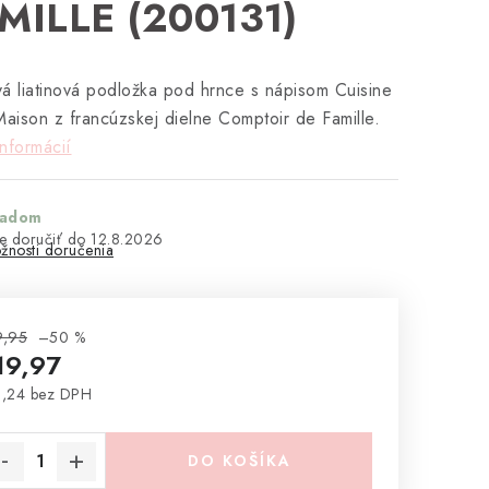
MILLE (200131)
á liatinová podložka pod hrnce s nápisom Cuisine
Maison z francúzskej dielne Comptoir de Famille.
informácií
ladom
12.8.2026
žnosti doručenia
9,95
–50 %
19,97
,24 bez DPH
notková cena:
DO KOŠÍKA