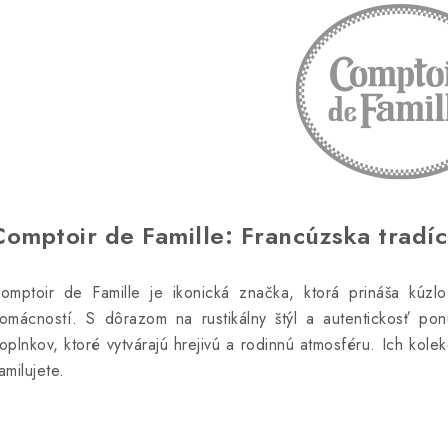
Comptoir de Famille: Francúzska tradíc
omptoir de Famille je ikonická značka, ktorá prináša kúz
omácností. S dôrazom na rustikálny štýl a autentickosť ponú
oplnkov, ktoré vytvárajú hrejivú a rodinnú atmosféru. Ich kole
amilujete.