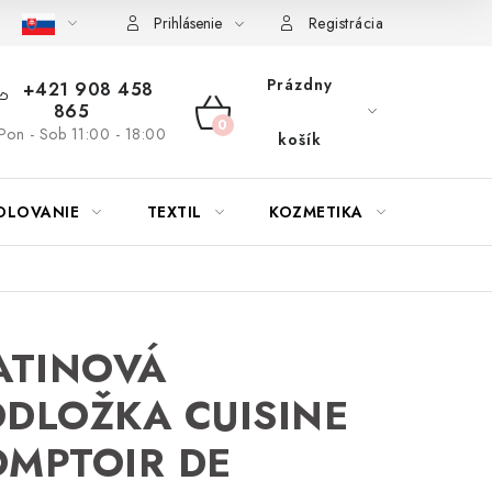
bu nábytku
Reklamačný poriadok
Pravidlá zliav a akcií
K
Prihlásenie
Registrácia
Prázdny
+421 908 458
865
NÁKUPNÝ
Pon - Sob 11:00 - 18:00
košík
KOŠÍK
OLOVANIE
TEXTIL
KOZMETIKA
SEZÓN
ATINOVÁ
DLOŽKA CUISINE
MPTOIR DE