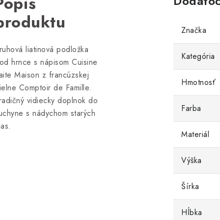
Popis
Dodatoč
produktu
Značka
ruhová liatinová podložka
Kategória
od hrnce s nápisom Cuisine
aite Maison z francúzskej
Hmotnosť
ielne Comptoir de Famille.
radičný vidiecky doplnok do
Farba
uchyne s nádychom starých
ias.
Materiál
Výška
Šírka
Hĺbka