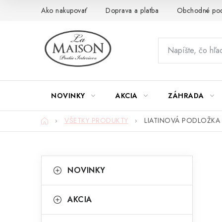
Prejsť
Ako nakupovať
Doprava a platba
Obchodné po
na
obsah
NOVINKY
AKCIA
ZÁHRADA
Domov
VŠETKY PRODUKTY
LIATINOVÁ PODLOŽKA C
B
K
Preskočiť
NOVINKY
kategórie
a
o
t
č
AKCIA
e
n