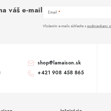
na váš e-mail
Email
Vložením e-mailu súhlasíte s
podmienkami o
shop
@
lamaison.sk
+421 908 458 865
!