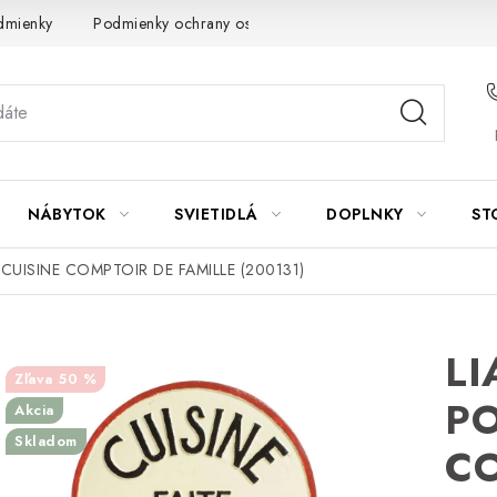
dmienky
Podmienky ochrany osobných údajov
Návod na údrž
NÁBYTOK
SVIETIDLÁ
DOPLNKY
ST
UISINE COMPTOIR DE FAMILLE (200131)
LI
50 %
PO
Akcia
Skladom
CO