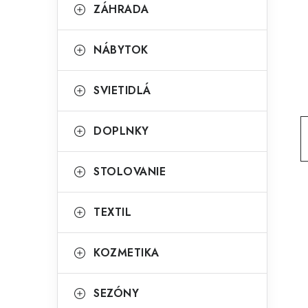
g
ZÁHRADA
ý
ó
p
r
NÁBYTOK
a
i
SVIETIDLÁ
e
n
e
DOPLNKY
l
STOLOVANIE
TEXTIL
KOZMETIKA
SEZÓNY