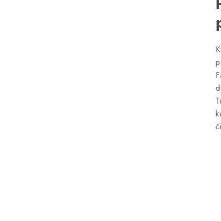
K
p
F
d
T
k
č