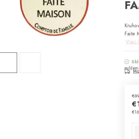
FA
Kruhov
Faite 
Viac 
Sk
Mo
€3
€
€16
Jed