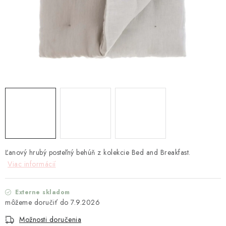
TEXTIL
KOZMETIKA
SEZÓNY
BLANC MARICLO´
DARČEKOVÉ POUKÁŽKY
VŠETKY PRODUKTY
Ľanový hrubý posteľný behúň z kolekcie Bed and Breakfast.
ZNAČKY
Viac informácií
Ako nakupovať
Doprava a platba
Obchodné podmienky
Externe skladom
Podmienky ochrany osobných údajov
7.9.2026
Návod na údržbu nábytku
Reklamačný poriadok
Možnosti doručenia