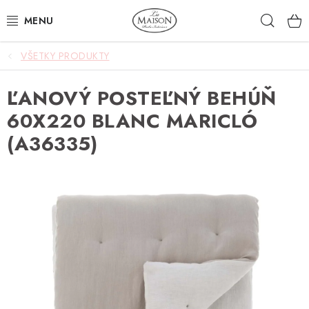
Prejsť
Hľad
na
obsah
VŠETKY PRODUKTY
NOVINKY
ĽANOVÝ POSTEĽNÝ BEHÚŇ
AKCIA
60X220 BLANC MARICLÓ
ZÁHRADA
(A36335)
NÁBYTOK
SVIETIDLÁ
DOPLNKY
STOLOVANIE