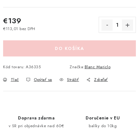
Pravidlá zliav a akcií
Katalógy
Moja objednávka
€139
€113,01 bez DPH
Jednotková cena:
DO KOŠÍKA
Kód tovaru:
A36335
Značka:
Blanc Mariclo
Tlač
Opýtať sa
Strážiť
Zdieľať
Doprava zdarma
Doručenie v EU
v SR pri objednávke nad 60€
balíky do 10kg