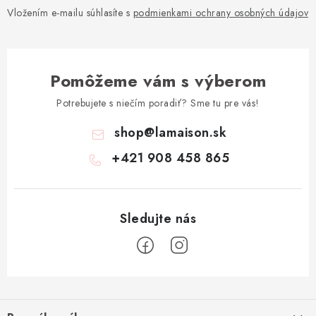
Vložením e-mailu súhlasíte s
podmienkami ochrany osobných údajov
Pomôžeme vám s výberom
Potrebujete s niečím poradiť? Sme tu pre vás!
shop
@
lamaison.sk
+421 908 458 865
Z
á