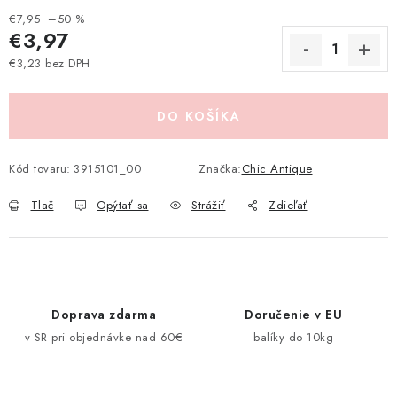
Pravidlá zliav a akcií
Katalógy
Moja objednávka
€7,95
–50 %
€3,97
€3,23 bez DPH
Jednotková cena:
DO KOŠÍKA
Kód tovaru:
3915101_00
Značka:
Chic Antique
Tlač
Opýtať sa
Strážiť
Zdieľať
Doprava zdarma
Doručenie v EU
v SR pri objednávke nad 60€
balíky do 10kg