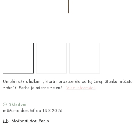
TEXTIL
KOZMETIKA
SEZÓNY
BLANC MARICLO´
DARČEKOVÉ POUKÁŽKY
VŠETKY PRODUKTY
Umelá ruža s lístkami, ktorú nerozoznáte od tej živej. Stonku môžete
zohnúť. Farba je mierne zelená.
Viac informácií
ZNAČKY
Skladom
13.8.2026
Ako nakupovať
Doprava a platba
Obchodné podmienky
Možnosti doručenia
Podmienky ochrany osobných údajov
Návod na údržbu nábytku
Reklamačný poriadok