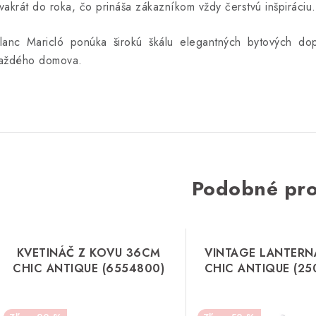
vakrát do roka, čo prináša zákazníkom vždy čerstvú inšpiráciu.
lanc Maricló ponúka širokú škálu elegantných bytových dop
aždého domova.
Podobné pr
KVETINÁČ Z KOVU 36CM
VINTAGE LANTERN
CHIC ANTIQUE (6554800)
CHIC ANTIQUE (25