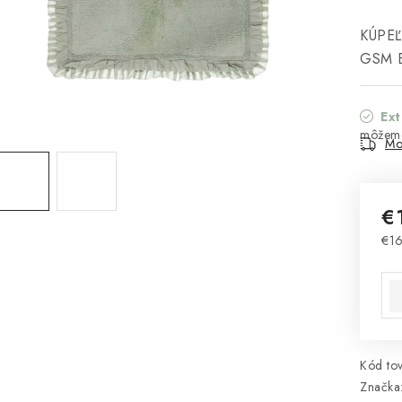
KÚPE
GSM B
Ex
Mo
€
€16
Jed
Kód tov
Značka