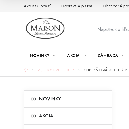
Prejsť
Ako nakupovať
Doprava a platba
Obchodné po
na
obsah
NOVINKY
AKCIA
ZÁHRADA
Domov
VŠETKY PRODUKTY
KÚPEĽŇOVÁ ROHOŽ BL
B
K
Preskočiť
NOVINKY
kategórie
a
o
t
č
AKCIA
e
n