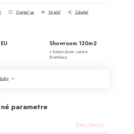
č
Opýtať sa
Strážiť
Zdieľať
 EU
Showroom 130m2
v historickom centre
Bratislavy
dukty
né parametre
Blanc Mariclo