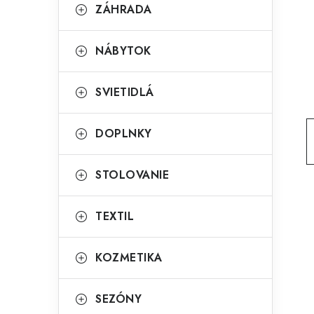
g
ZÁHRADA
ý
ó
p
r
NÁBYTOK
a
i
SVIETIDLÁ
e
n
e
DOPLNKY
l
STOLOVANIE
TEXTIL
KOZMETIKA
SEZÓNY