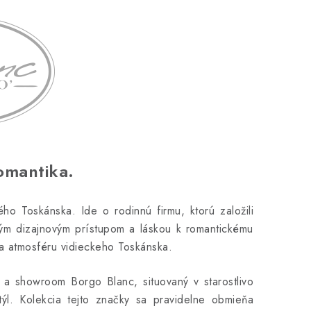
omantika.
 Toskánska. Ide o rodinnú firmu, ktorú založili
ným dizajnovým prístupom a láskou k romantickému
ža atmosféru vidieckeho Toskánska.
e a showroom Borgo Blanc, situovaný v starostlivo
týl. Kolekcia tejto značky sa pravidelne obmieňa