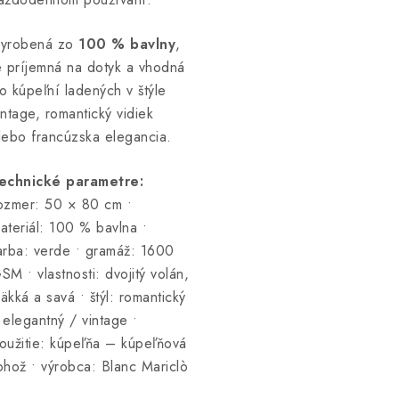
yrobená zo
100 % bavlny
,
e príjemná na dotyk a vhodná
o kúpeľní ladených v štýle
intage, romantický vidiek
lebo francúzska elegancia.
echnické parametre:
ozmer: 50 × 80 cm •
ateriál: 100 % bavlna •
arba: verde • gramáž: 1600
SM • vlastnosti: dvojitý volán,
äkká a savá • štýl: romantický
 elegantný / vintage •
oužitie: kúpeľňa – kúpeľňová
ohož • výrobca: Blanc Mariclò