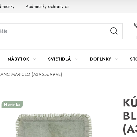
dmienky
Podmienky ochrany osobných údajov
Návod na údrž
NÁBYTOK
SVIETIDLÁ
DOPLNKY
ST
ANC MARICLO (A3955699VE)
K
Novinka
B
(A