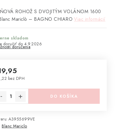
ĽŇOVÁ ROHOŽ S DVOJITÝM VOLÁNOM 1600
lanc Mariclò – BAGNO CHIARO
Viac informácií
terne skladom
4.9.2026
žnosti doručenia
19,95
,22 bez DPH
notková cena:
DO KOŠÍKA
aru:
A3955699VE
:
Blanc Mariclo