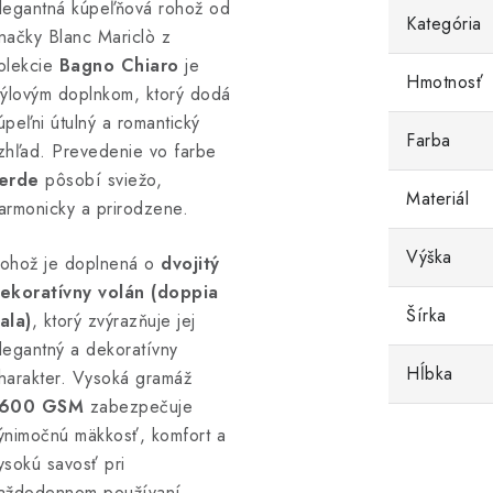
legantná kúpeľňová rohož od
Kategória
načky Blanc Mariclò z
olekcie
Bagno Chiaro
je
Hmotnosť
týlovým doplnkom, ktorý dodá
úpeľni útulný a romantický
Farba
zhľad. Prevedenie vo farbe
erde
pôsobí sviežo,
Materiál
armonicky a prirodzene.
Výška
ohož je doplnená o
dvojitý
ekoratívny volán (doppia
Šírka
ala)
, ktorý zvýrazňuje jej
legantný a dekoratívny
Hĺbka
harakter. Vysoká gramáž
600 GSM
zabezpečuje
ýnimočnú mäkkosť, komfort a
ysokú savosť pri
aždodennom používaní.