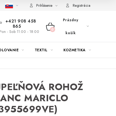
bu nábytku
Reklamačný poriadok
Pravidlá zliav a akcií
K
Prihlásenie
Registrácia
Prázdny
+421 908 458
865
NÁKUPNÝ
Pon - Sob 11:00 - 18:00
košík
KOŠÍK
OLOVANIE
TEXTIL
KOZMETIKA
SEZÓN
ÚPEĽŇOVÁ ROHOŽ
LANC MARICLO
3955699VE)