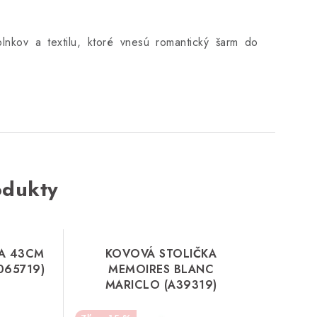
lnkov a textilu, ktoré vnesú romantický šarm do
odukty
A 43CM
KOVOVÁ STOLIČKA
065719)
MEMOIRES BLANC
MARICLO (A39319)