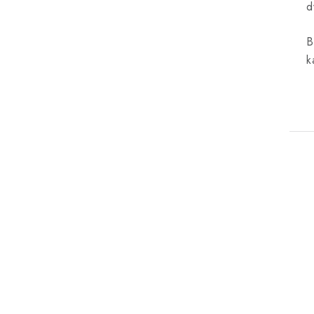
d
B
k