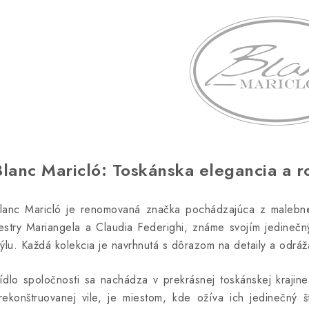
Blanc Maricló: Toskánska elegancia a r
lanc Maricló je renomovaná značka pochádzajúca z malebného
estry Mariangela a Claudia Federighi, známe svojím jedineč
týlu. Každá kolekcia je navrhnutá s dôrazom na detaily a odrá
ídlo spoločnosti sa nachádza v prekrásnej toskánskej krajin
rekonštruovanej vile, je miestom, kde ožíva ich jedinečný š