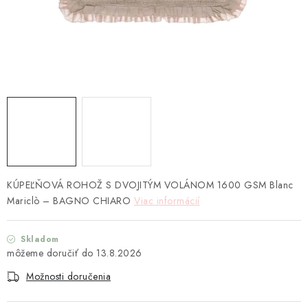
TEXTIL
KOZMETIKA
SEZÓNY
BLANC MARICLO´
DARČEKOVÉ POUKÁŽKY
VŠETKY PRODUKTY
KÚPEĽŇOVÁ ROHOŽ S DVOJITÝM VOLÁNOM 1600 GSM Blanc
Mariclò – BAGNO CHIARO
Viac informácií
ZNAČKY
Skladom
13.8.2026
Ako nakupovať
Doprava a platba
Obchodné podmienky
Podmienky ochrany osobných údajov
Možnosti doručenia
Návod na údržbu nábytku
Reklamačný poriadok