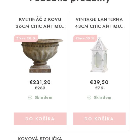
KVETINÁČ Z KOVU
VINTAGE LANTERNA
36CM CHIC ANTIQUE
43CM CHIC ANTIQUE
(6554800)
(25065719)
20 %
50 %
€231,20
€39,50
€289
€79
Skladom
Skladom
DO KOŠÍKA
DO KOŠÍKA
KOVOVÁ STOLIČKA