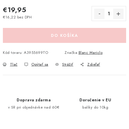
Pravidlá zliav a akcií
Katalógy
Moja objednávka
€19,95
€16,22 bez DPH
Jednotková cena:
DO KOŠÍKA
Kód tovaru:
A3955699TO
Značka:
Blanc Mariclo
Tlač
Opýtať sa
Strážiť
Zdieľať
Doprava zdarma
Doručenie v EU
v SR pri objednávke nad 60€
balíky do 10kg