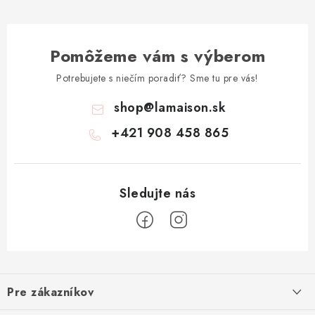
Pomôžeme vám s výberom
Potrebujete s niečím poradiť? Sme tu pre vás!
shop
@
lamaison.sk
+421 908 458 865
Z
á
Pre zákazníkov
p