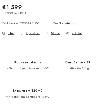
Pravidlá zliav a akcií
Katalógy
Moja objednávka
€1 599
€1 300 bez DPH
Jednotková cena:
Kód tovaru:
C055RA5_00
Značka:
Interior´s
Tlač
Opýtať sa
Strážiť
Zdieľať
Doprava zdarma
Doručenie v EU
v SR pri objednávke nad 60€
balíky do 10kg
Showroom 130m2
v historickom centre Bratislavy