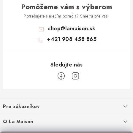
Pomôžeme vám s výberom
Potrebujete s niečím poradiť? Sme tu pre vás!
shop
@
lamaison.sk
+421 908 458 865
Z
á
Pre zákazníkov
p
ä
Ako nakupovať
O La Maison
t
Doprava a platba
O nás