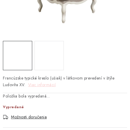
TEXTIL
KOZMETIKA
SEZÓNY
BLANC MARICLO´
DARČEKOVÉ POUKÁŽKY
VŠETKY PRODUKTY
Francúzske typické kreslo (ušiak) v látkovom prevedení v štýle
Ludovíta XV.
Viac informácií
ZNAČKY
Položka bola vypredaná…
Vypredané
Ako nakupovať
Doprava a platba
Obchodné podmienky
Podmienky ochrany osobných údajov
Možnosti doručenia
Návod na údržbu nábytku
Reklamačný poriadok