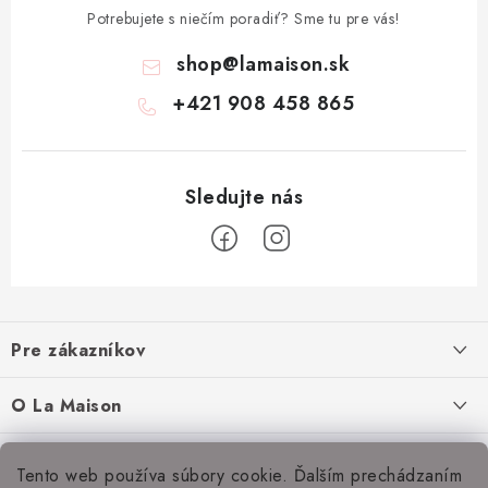
Potrebujete s niečím poradiť? Sme tu pre vás!
shop
@
lamaison.sk
+421 908 458 865
Z
á
Pre zákazníkov
p
ä
Ako nakupovať
O La Maison
t
Doprava a platba
i
O nás
Inšpirácie
Tento web používa súbory cookie. Ďalším prechádzaním
e
Obchodné podmienky