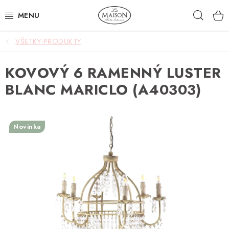
Prejsť
Hľad
na
obsah
VŠETKY PRODUKTY
NOVINKY
KOVOVÝ 6 RAMENNÝ LUSTER
AKCIA
BLANC MARICLO (A40303)
ZÁHRADA
NÁBYTOK
Novinka
SVIETIDLÁ
DOPLNKY
STOLOVANIE