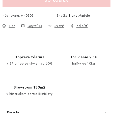
DO KOŠÍKA
Pravidlá zliav a akcií
Katalógy
Moja objednávka
Kód tovaru:
A40303
Značka:
Blanc Mariclo
Tlač
Opýtať sa
Strážiť
Zdieľať
Doprava zdarma
Doručenie v EU
v SR pri objednávke nad 60€
balíky do 10kg
Showroom 130m2
v historickom centre Bratislavy