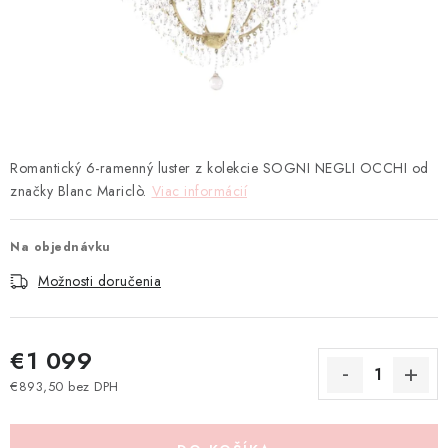
TEXTIL
KOZMETIKA
SEZÓNY
BLANC MARICLO´
Romantický 6-ramenný luster z kolekcie SOGNI NEGLI OCCHI od
značky Blanc Mariclò.
Viac informácií
DARČEKOVÉ POUKÁŽKY
Na objednávku
VŠETKY PRODUKTY
Možnosti doručenia
ZNAČKY
€1 099
Ako nakupovať
Doprava a platba
Obchodné podmienky
€893,50 bez DPH
Podmienky ochrany osobných údajov
Jednotková cena:
Návod na údržbu nábytku
Reklamačný poriadok