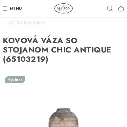
Prejsť
Hľad
na
obsah
VŠETKY PRODUKTY
NOVINKY
KOVOVÁ VÁZA SO
AKCIA
STOJANOM CHIC ANTIQUE
ZÁHRADA
(65103219)
NÁBYTOK
Novinka
SVIETIDLÁ
DOPLNKY
STOLOVANIE