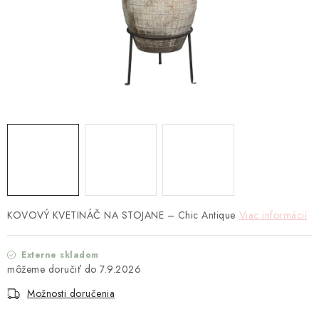
TEXTIL
KOZMETIKA
SEZÓNY
BLANC MARICLO´
DARČEKOVÉ POUKÁŽKY
VŠETKY PRODUKTY
KOVOVÝ KVETINÁČ NA STOJANE – Chic Antique
Viac informácií
ZNAČKY
Externe skladom
Ako nakupovať
Doprava a platba
Obchodné podmienky
7.9.2026
Podmienky ochrany osobných údajov
Možnosti doručenia
Návod na údržbu nábytku
Reklamačný poriadok