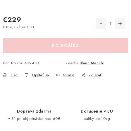
Pravidlá zliav a akcií
Katalógy
Moja objednávka
€229
€186,18 bez DPH
Jednotková cena:
DO KOŠÍKA
Kód tovaru:
A39410
Značka:
Blanc Mariclo
Tlač
Opýtať sa
Strážiť
Zdieľať
Doprava zdarma
Doručenie v EU
v SR pri objednávke nad 60€
balíky do 10kg