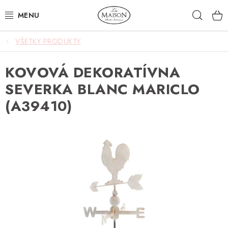
Prejsť
Hľad
na
obsah
VŠETKY PRODUKTY
NOVINKY
KOVOVÁ DEKORATÍVNA
AKCIA
SEVERKA BLANC MARICLO
ZÁHRADA
(A39410)
NÁBYTOK
SVIETIDLÁ
DOPLNKY
STOLOVANIE