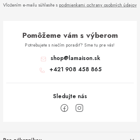
Vložením e-mailu súhlasíte s
podmienkami ochrany osobných údajov
Pomôžeme vám s výberom
Potrebujete s niečím poradiť? Sme tu pre vás!
shop
@
lamaison.sk
+421 908 458 865
Z
á