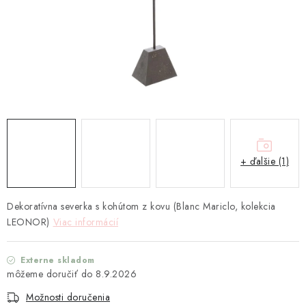
TEXTIL
KOZMETIKA
SEZÓNY
BLANC MARICLO´
DARČEKOVÉ POUKÁŽKY
+ ďalšie (1)
VŠETKY PRODUKTY
Dekoratívna severka s kohútom z kovu (Blanc Mariclo, kolekcia
ZNAČKY
LEONOR)
Viac informácií
Ako nakupovať
Doprava a platba
Obchodné podmienky
Externe skladom
Podmienky ochrany osobných údajov
8.9.2026
Návod na údržbu nábytku
Reklamačný poriadok
Možnosti doručenia