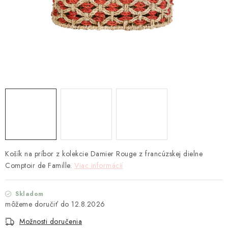
TEXTIL
KOZMETIKA
SEZÓNY
BLANC MARICLO´
DARČEKOVÉ POUKÁŽKY
VŠETKY PRODUKTY
Košík na príbor z kolekcie Damier Rouge z francúzskej dielne
ZNAČKY
Comptoir de Famille.
Viac informácií
Ako nakupovať
Doprava a platba
Obchodné podmienky
Skladom
Podmienky ochrany osobných údajov
12.8.2026
Návod na údržbu nábytku
Reklamačný poriadok
Možnosti doručenia