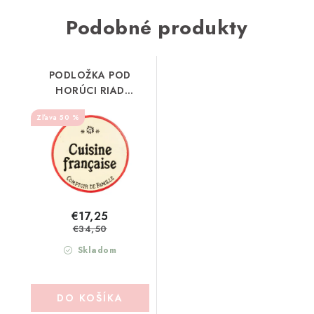
Podobné produkty
PODLOŽKA POD
HORÚCI RIAD
COMPTOIR DE FAMILLE
50 %
(202147)
€17,25
€34,50
Skladom
DO KOŠÍKA