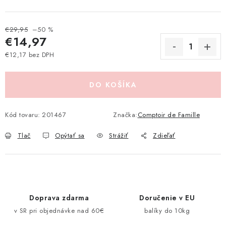
Pravidlá zliav a akcií
Katalógy
Moja objednávka
€29,95
–50 %
€14,97
€12,17 bez DPH
Jednotková cena:
DO KOŠÍKA
Kód tovaru:
201467
Značka:
Comptoir de Famille
Tlač
Opýtať sa
Strážiť
Zdieľať
Doprava zdarma
Doručenie v EU
v SR pri objednávke nad 60€
balíky do 10kg