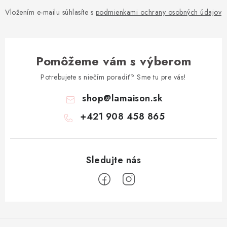
Vložením e-mailu súhlasíte s
podmienkami ochrany osobných údajov
Pomôžeme vám s výberom
Potrebujete s niečím poradiť? Sme tu pre vás!
shop
@
lamaison.sk
+421 908 458 865
Z
á