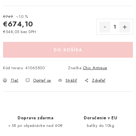
Pravidlá zliav a akcií
Katalógy
Moja objednávka
€749
–10 %
€674,10
€548,05 bez DPH
Jednotková cena:
DO KOŠÍKA
Kód tovaru:
41065500
Značka:
Chic Antique
Tlač
Opýtať sa
Strážiť
Zdieľať
Doprava zdarma
Doručenie v EU
v SR pri objednávke nad 60€
balíky do 10kg