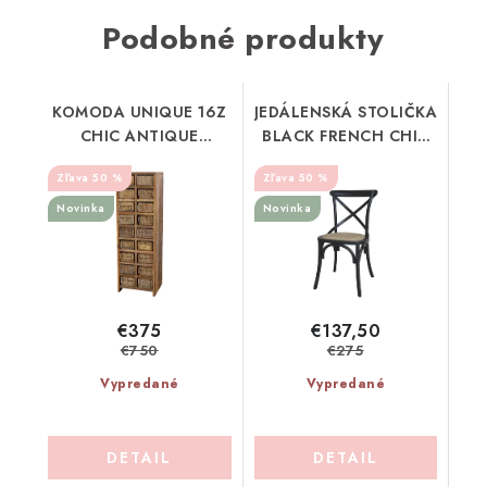
Podobné produkty
KOMODA UNIQUE 16Z
JEDÁLENSKÁ STOLIČKA
CHIC ANTIQUE
BLACK FRENCH CHIC
(40039700)
ANTIQUE (41067824)
50 %
50 %
Novinka
Novinka
€375
€137,50
€750
€275
Vypredané
Vypredané
DETAIL
DETAIL