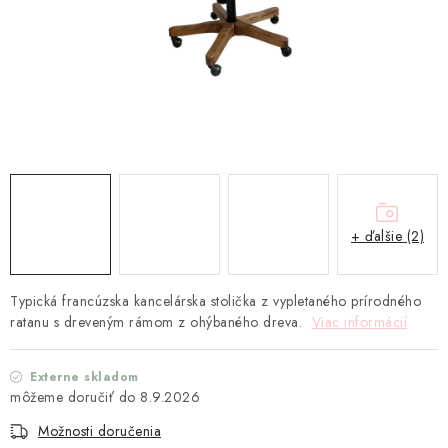
TEXTIL
KOZMETIKA
SEZÓNY
BLANC MARICLO´
DARČEKOVÉ POUKÁŽKY
+ ďalšie (2)
VŠETKY PRODUKTY
Typická francúzska kancelárska stolička z vypletaného prírodného
ZNAČKY
ratanu s dreveným rámom z ohýbaného dreva.
Viac informácií
Ako nakupovať
Doprava a platba
Obchodné podmienky
Externe skladom
8.9.2026
Podmienky ochrany osobných údajov
Možnosti doručenia
Návod na údržbu nábytku
Reklamačný poriadok