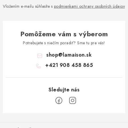
Vložením e-mailu súhlasíte s
podmienkami ochrany osobných údajov
Pomôžeme vám s výberom
Potrebujete s niečím poradiť? Sme tu pre vás!
shop
@
lamaison.sk
+421 908 458 865
Z
á