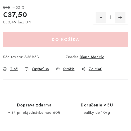
Pravidlá zliav a akcií
Katalógy
Moja objednávka
€75
–50 %
€37,50
€30,49 bez DPH
Jednotková cena:
DO KOŠÍKA
Kód tovaru:
A38858
Značka:
Blanc Mariclo
Tlač
Opýtať sa
Strážiť
Zdieľať
Doprava zdarma
Doručenie v EU
v SR pri objednávke nad 60€
balíky do 10kg