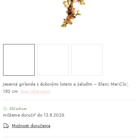
TEXTIL
KOZMETIKA
SEZÓNY
BLANC MARICLO´
DARČEKOVÉ POUKÁŽKY
VŠETKY PRODUKTY
Jesenná
girlanda
s
dubovými
listami
a
žaluďmi
–
Blanc
MariClo’,
182
cm.
Viac informácií
ZNAČKY
Skladom
13.8.2026
Ako nakupovať
Doprava a platba
Obchodné podmienky
Podmienky ochrany osobných údajov
Možnosti doručenia
Návod na údržbu nábytku
Reklamačný poriadok