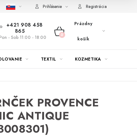
bu nábytku
Reklamačný poriadok
Pravidlá zliav a akcií
K
Prihlásenie
Registrácia
Prázdny
+421 908 458
865
NÁKUPNÝ
Pon - Sob 11:00 - 18:00
košík
KOŠÍK
OLOVANIE
TEXTIL
KOZMETIKA
SEZÓN
RNČEK PROVENCE
IC ANTIQUE
3008301)