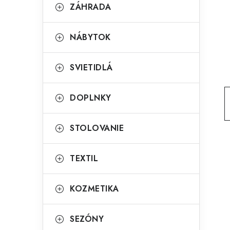
g
ZÁHRADA
ý
ó
p
r
NÁBYTOK
a
i
SVIETIDLÁ
e
n
e
DOPLNKY
l
STOLOVANIE
TEXTIL
KOZMETIKA
SEZÓNY