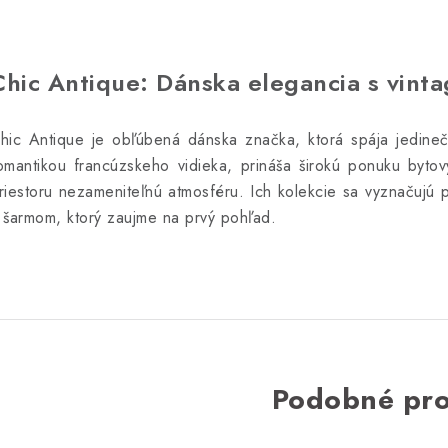
Chic Antique: Dánska elegancia s vint
hic Antique je obľúbená dánska značka, ktorá spája jedinečn
omantikou francúzskeho vidieka, prináša širokú ponuku byto
riestoru nezameniteľnú atmosféru. Ich kolekcie sa vyznačujú 
 šarmom, ktorý zaujme na prvý pohľad.
Podobné pr