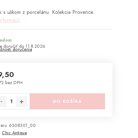
 s uškom z porcelánu. Kolekcia Provence.
informácií
ladom
11.8.2026
žnosti doručenia
9,50
72 bez DPH
notková cena:
DO KOŠÍKA
aru:
6308301_00
:
Chic Antique