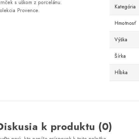
rnček s uškom z porcelánu.
Kategória
olekcia Provence.
Hmotnosť
Výška
Šírka
Hĺbka
Diskusia k produktu (0)
uďte prvý, kto napíše príspevok k tejto položke.