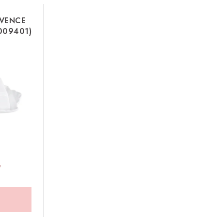
OVENCE
009401)
é