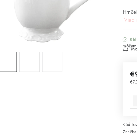
Hrnček
Viac 
Sk
Mo
€
€7,
Jed
Kód tov
Značka