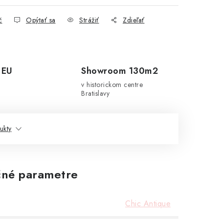
č
Opýtať sa
Strážiť
Zdieľať
 EU
Showroom 130m2
v historickom centre
Bratislavy
ukty
né parametre
Chic Antique