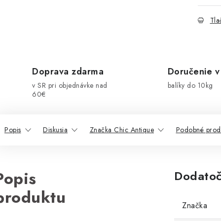
Tla
Doprava zdarma
Doručenie v
v SR pri objednávke nad
balíky do 10kg
60€
Popis
Diskusia
Značka Chic Antique
Podobné prod
Popis
Dodatoč
produktu
Značka