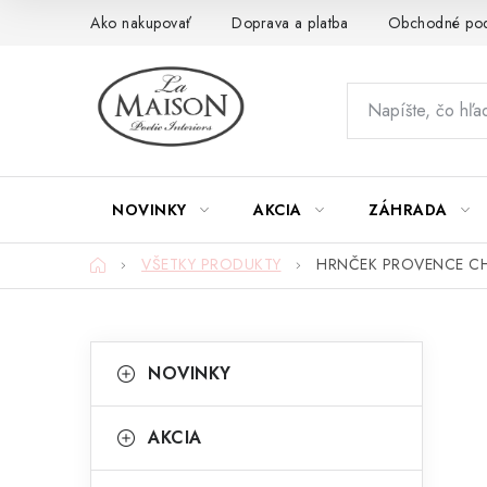
Prejsť
Ako nakupovať
Doprava a platba
Obchodné po
na
obsah
NOVINKY
AKCIA
ZÁHRADA
Domov
VŠETKY PRODUKTY
HRNČEK PROVENCE CH
B
K
Preskočiť
NOVINKY
kategórie
a
o
t
č
AKCIA
e
n