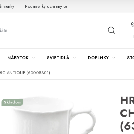
dmienky
Podmienky ochrany osobných údajov
Návod na údrž
NÁBYTOK
SVIETIDLÁ
DOPLNKY
ST
IC ANTIQUE (63008301)
H
Skladom
CH
(6