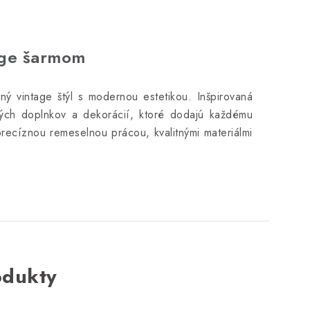
age šarmom
ý vintage štýl s modernou estetikou. Inšpirovaná
vých doplnkov a dekorácií, ktoré dodajú každému
precíznou remeselnou prácou, kvalitnými materiálmi
odukty