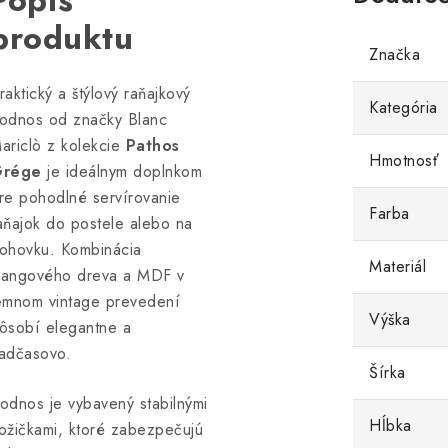
Popis
produktu
Značka
raktický a štýlový raňajkový
Kategória
odnos od značky Blanc
ariclò z kolekcie
Pathos
Hmotnosť
rége
je ideálnym doplnkom
re pohodlné servírovanie
Farba
aňajok do postele alebo na
ohovku. Kombinácia
Materiál
angového dreva a MDF v
emnom vintage prevedení
Výška
ôsobí elegantne a
adčasovo.
Šírka
odnos je vybavený stabilnými
Hĺbka
ožičkami, ktoré zabezpečujú