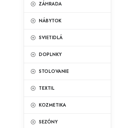
g
ZÁHRADA
ý
ó
p
r
NÁBYTOK
a
i
SVIETIDLÁ
e
n
e
DOPLNKY
l
STOLOVANIE
TEXTIL
KOZMETIKA
SEZÓNY