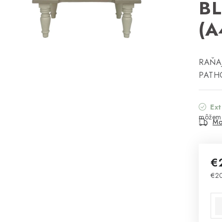
B
(A
RAŇAJ
PATH
Ex
Mo
€
€2
Jed