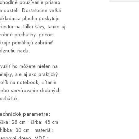
ohodlné používanie priamo
a posteli. Dostatočne veľká
dkladacia plocha poskytuje
riestor na šálku kávy, tanier aj
robné pochutiny, pričom
kraje pomáhajú zabrániť
kĺznutiu riadu.
yužiť ho môžete nielen na
aňajky, ale aj ako praktický
tolík na notebook, čítanie
lebo servírovanie drobných
ochúťok.
echnické parametre:
ýška: 28 cm • šírka: 45 cm
 hĺbka: 30 cm • materiál:
angové drevo, MDF •