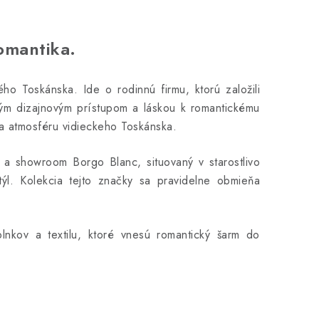
omantika.
 Toskánska. Ide o rodinnú firmu, ktorú založili
ným dizajnovým prístupom a láskou k romantickému
ža atmosféru vidieckeho Toskánska.
e a showroom Borgo Blanc, situovaný v starostlivo
týl. Kolekcia tejto značky sa pravidelne obmieňa
lnkov a textilu, ktoré vnesú romantický šarm do