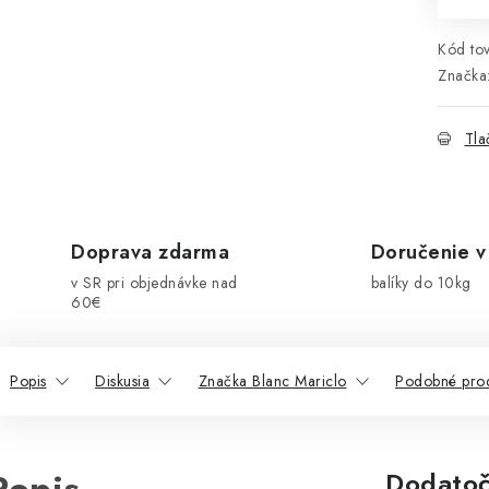
Kód tov
Značka
Tla
Doprava zdarma
Doručenie v
v SR pri objednávke nad
balíky do 10kg
60€
Popis
Diskusia
Značka Blanc Mariclo
Podobné pro
Dodatoč