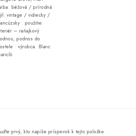
arba: béžová / prírodná •
týl: vintage / vidiecky /
rancúzsky • použitie:
nteriér – raňajkový
odnos, podnos do
ostele • výrobca: Blanc
ariclò
uďte prvý, kto napíše príspevok k tejto položke.