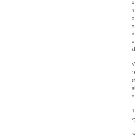
p
n
o
p
d
o
s
V
r
s
a
p
T
v
•
m