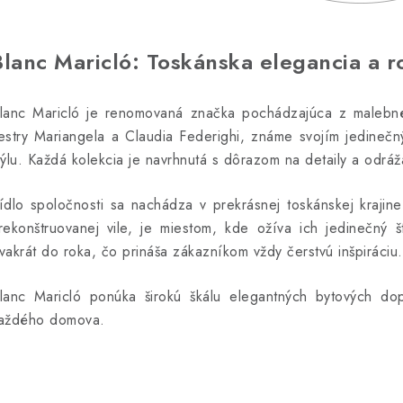
Blanc Maricló: Toskánska elegancia a r
lanc Maricló je renomovaná značka pochádzajúca z malebného
estry Mariangela a Claudia Federighi, známe svojím jedineč
týlu. Každá kolekcia je navrhnutá s dôrazom na detaily a odrá
ídlo spoločnosti sa nachádza v prekrásnej toskánskej krajin
rekonštruovanej vile, je miestom, kde ožíva ich jedinečný š
vakrát do roka, čo prináša zákazníkom vždy čerstvú inšpiráciu.
lanc Maricló ponúka širokú škálu elegantných bytových dop
aždého domova.