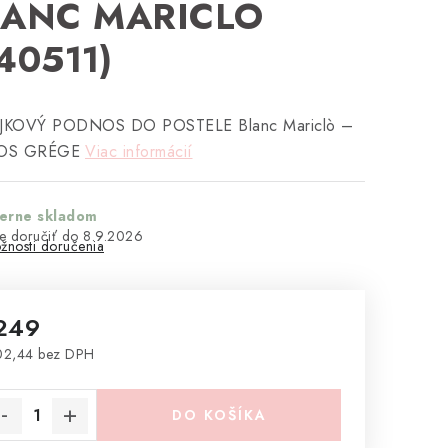
LANC MARICLO
40511)
KOVÝ PODNOS DO POSTELE Blanc Mariclò –
OS GRÉGE
Viac informácií
terne skladom
8.9.2026
žnosti doručenia
249
02,44 bez DPH
notková cena:
DO KOŠÍKA