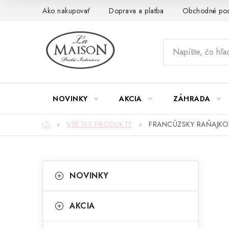
Prejsť
Ako nakupovať
Doprava a platba
Obchodné po
na
obsah
NOVINKY
AKCIA
ZÁHRADA
Domov
VŠETKY PRODUKTY
FRANCÚZSKY RAŇAJKO
B
K
Preskočiť
NOVINKY
kategórie
a
o
t
č
AKCIA
e
n