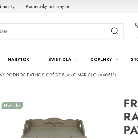
dmienky
Podmienky ochrany osobných údajov
Návod na údrž
NÁBYTOK
SVIETIDLÁ
DOPLNKY
ST
VÝ PODNOS PATHOS GRÉGE BLANC MARICLO (A40511)
F
Novinka
R
P