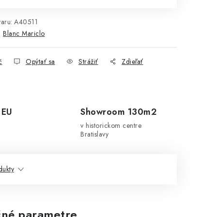
aru:
A40511
:
Blanc Mariclo
č
Opýtať sa
Strážiť
Zdieľať
 EU
Showroom 130m2
v historickom centre
Bratislavy
dukty
né parametre