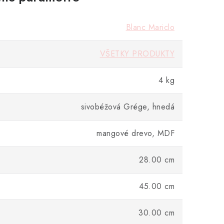
Blanc Mariclo
VŠETKY PRODUKTY
4 kg
sivobéžová Grége, hnedá
mangové drevo, MDF
28.00 cm
45.00 cm
30.00 cm