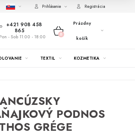
bu nábytku
Reklamačný poriadok
Pravidlá zliav a akcií
K
Prihlásenie
Registrácia
Prázdny
+421 908 458
865
NÁKUPNÝ
Pon - Sob 11:00 - 18:00
košík
KOŠÍK
OLOVANIE
TEXTIL
KOZMETIKA
SEZÓN
RANCÚZSKY
AŇAJKOVÝ PODNOS
ATHOS GRÉGE