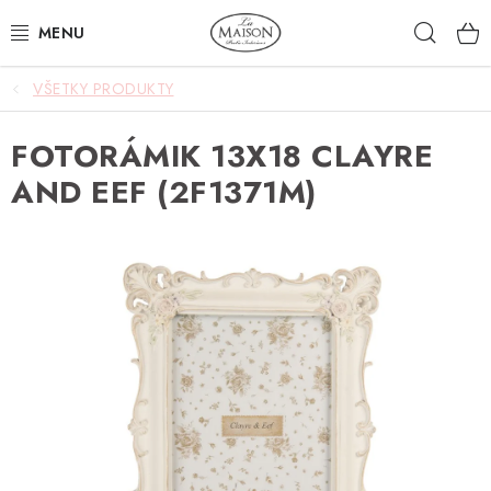
Prejsť
Hľad
na
obsah
VŠETKY PRODUKTY
NOVINKY
FOTORÁMIK 13X18 CLAYRE
AKCIA
AND EEF (2F1371M)
ZÁHRADA
NÁBYTOK
SVIETIDLÁ
DOPLNKY
STOLOVANIE