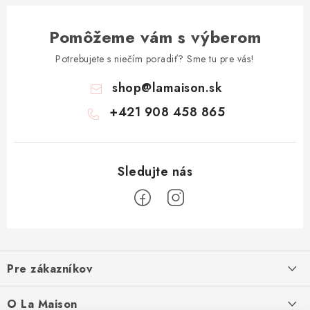
Pomôžeme vám s výberom
Potrebujete s niečím poradiť? Sme tu pre vás!
shop
@
lamaison.sk
+421 908 458 865
Z
á
Pre zákazníkov
p
ä
Ako nakupovať
O La Maison