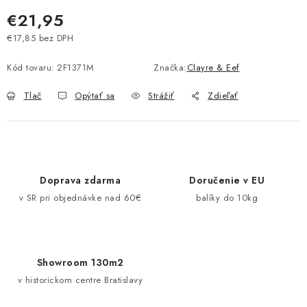
Pravidlá zliav a akcií
Katalógy
Moja objednávka
€21,95
€17,85 bez DPH
Jednotková cena:
Kód tovaru:
2F1371M
Značka:
Clayre & Eef
Tlač
Opýtať sa
Strážiť
Zdieľať
Doprava zdarma
Doručenie v EU
v SR pri objednávke nad 60€
balíky do 10kg
Showroom 130m2
v historickom centre Bratislavy