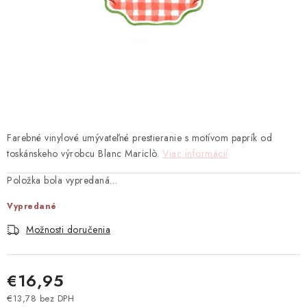
TEXTIL
KOZMETIKA
SEZÓNY
BLANC MARICLO´
Farebné vinylové umývateľné prestieranie s motívom paprík od
DARČEKOVÉ POUKÁŽKY
toskánskeho výrobcu Blanc Mariclò.
Viac informácií
VŠETKY PRODUKTY
Položka bola vypredaná…
Vypredané
ZNAČKY
Možnosti doručenia
Ako nakupovať
Doprava a platba
Obchodné podmienky
Podmienky ochrany osobných údajov
€16,95
Návod na údržbu nábytku
Reklamačný poriadok
€13,78 bez DPH