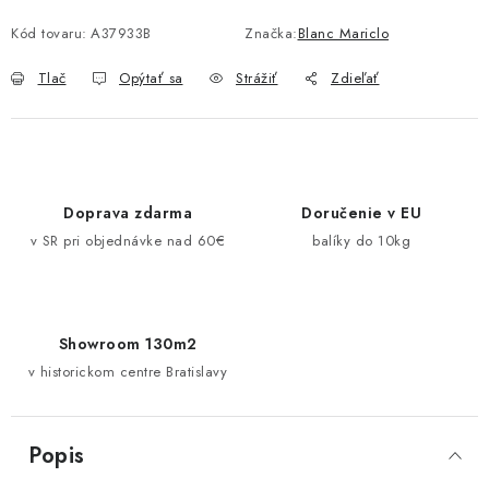
Jednotková cena:
Pravidlá zliav a akcií
Katalógy
Moja objednávka
Kód tovaru:
A37933B
Značka:
Blanc Mariclo
Tlač
Opýtať sa
Strážiť
Zdieľať
Doprava zdarma
Doručenie v EU
v SR pri objednávke nad 60€
balíky do 10kg
Showroom 130m2
v historickom centre Bratislavy
Popis