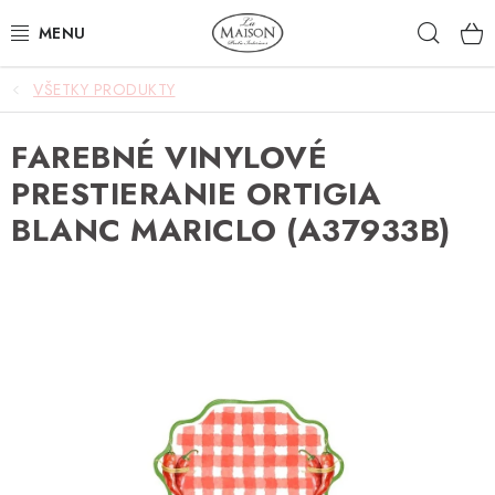
Prejsť
Hľad
na
obsah
VŠETKY PRODUKTY
NOVINKY
FAREBNÉ VINYLOVÉ
AKCIA
PRESTIERANIE ORTIGIA
ZÁHRADA
BLANC MARICLO (A37933B)
NÁBYTOK
SVIETIDLÁ
DOPLNKY
STOLOVANIE