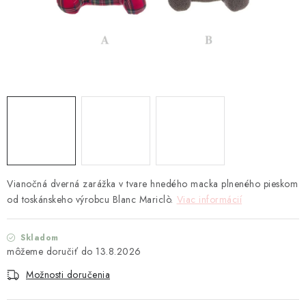
TEXTIL
KOZMETIKA
SEZÓNY
BLANC MARICLO´
DARČEKOVÉ POUKÁŽKY
VŠETKY PRODUKTY
Vianočná dverná zarážka v tvare hnedého macka plneného pieskom
od toskánskeho výrobcu Blanc Mariclò.
Viac informácií
ZNAČKY
Skladom
13.8.2026
Ako nakupovať
Doprava a platba
Obchodné podmienky
Podmienky ochrany osobných údajov
Možnosti doručenia
Návod na údržbu nábytku
Reklamačný poriadok