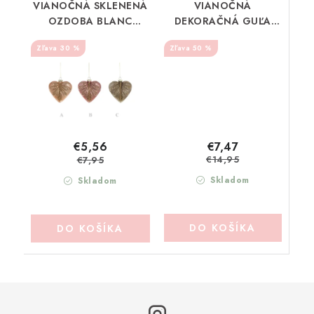
VIANOČNÁ SKLENENÁ
VIANOČNÁ
OZDOBA BLANC
DEKORAČNÁ GUĽA
MARICLO (A37290B)
BLANC MARICLO
30 %
50 %
(A36564D)
€7,47
€5,56
€14,95
€7,95
Skladom
Skladom
DO KOŠÍKA
DO KOŠÍKA