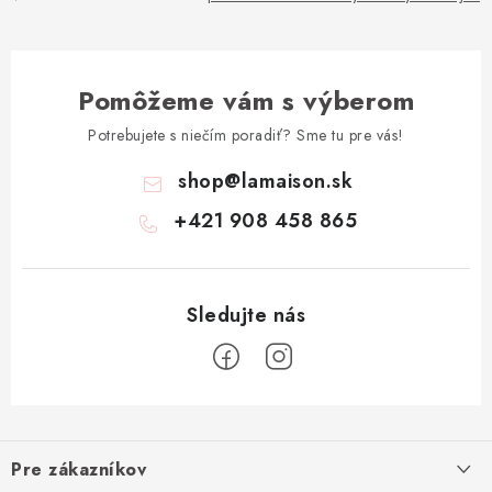
Pomôžeme vám s výberom
Potrebujete s niečím poradiť? Sme tu pre vás!
shop
@
lamaison.sk
+421 908 458 865
Z
á
Pre zákazníkov
p