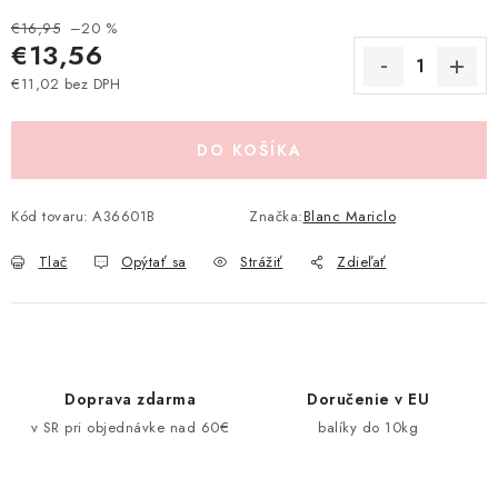
Pravidlá zliav a akcií
Katalógy
Moja objednávka
€16,95
–20 %
€13,56
€11,02 bez DPH
Jednotková cena:
DO KOŠÍKA
Kód tovaru:
A36601B
Značka:
Blanc Mariclo
Tlač
Opýtať sa
Strážiť
Zdieľať
Doprava zdarma
Doručenie v EU
v SR pri objednávke nad 60€
balíky do 10kg