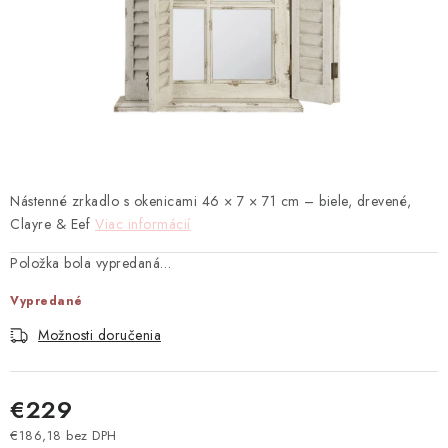
TEXTIL
KOZMETIKA
SEZÓNY
BLANC MARICLO´
Nástenné zrkadlo s okenicami 46 × 7 × 71 cm – biele, drevené,
DARČEKOVÉ POUKÁŽKY
Clayre & Eef
Viac informácií
VŠETKY PRODUKTY
Položka bola vypredaná…
Vypredané
ZNAČKY
Možnosti doručenia
Ako nakupovať
Doprava a platba
Obchodné podmienky
Podmienky ochrany osobných údajov
€229
Návod na údržbu nábytku
Reklamačný poriadok
€186,18 bez DPH