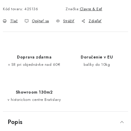
Jednotková cena:
Pravidlá zliav a akcií
Katalógy
Moja objednávka
Kód tovaru:
42S136
Značka:
Clayre & Eef
Tlač
Opýtať sa
Strážiť
Zdieľať
Doprava zdarma
Doručenie v EU
v SR pri objednávke nad 60€
balíky do 10kg
Showroom 130m2
v historickom centre Bratislavy
Popis